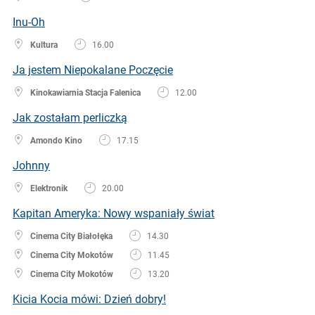
Inu-Oh
Kultura
16.00
Ja jestem Niepokalane Poczęcie
Kinokawiarnia Stacja Falenica
12.00
Jak zostałam perliczką
Amondo Kino
17.15
Johnny
Elektronik
20.00
Kapitan Ameryka: Nowy wspaniały świat
Cinema City Białołęka
14.30
Cinema City Mokotów
11.45
Cinema City Mokotów
13.20
Kicia Kocia mówi: Dzień dobry!