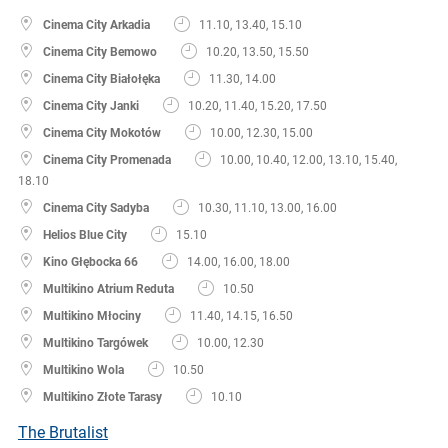
Cinema City Arkadia
11.10, 13.40, 15.10
Cinema City Bemowo
10.20, 13.50, 15.50
Cinema City Białołęka
11.30, 14.00
Cinema City Janki
10.20, 11.40, 15.20, 17.50
Cinema City Mokotów
10.00, 12.30, 15.00
Cinema City Promenada
10.00, 10.40, 12.00, 13.10, 15.40,
18.10
Cinema City Sadyba
10.30, 11.10, 13.00, 16.00
Helios Blue City
15.10
Kino Głębocka 66
14.00, 16.00, 18.00
Multikino Atrium Reduta
10.50
Multikino Młociny
11.40, 14.15, 16.50
Multikino Targówek
10.00, 12.30
Multikino Wola
10.50
Multikino Złote Tarasy
10.10
The Brutalist