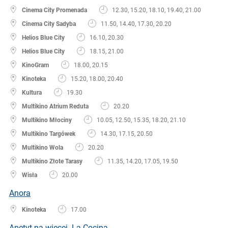
Cinema City Promenada
12.30, 15.20, 18.10, 19.40, 21.00
Cinema City Sadyba
11.50, 14.40, 17.30, 20.20
Helios Blue City
16.10, 20.30
Helios Blue City
18.15, 21.00
KinoGram
18.00, 20.15
Kinoteka
15.20, 18.00, 20.40
Kultura
19.30
Multikino Atrium Reduta
20.20
Multikino Młociny
10.05, 12.50, 15.35, 18.20, 21.10
Multikino Targówek
14.30, 17.15, 20.50
Multikino Wola
20.20
Multikino Złote Tarasy
11.35, 14.20, 17.05, 19.50
Wisła
20.00
Anora
Kinoteka
17.00
Apetyt na więcej. La Cocina