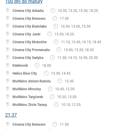
100 dni do matury
Cinema City Arkadia
10.30, 13.20, 15.50, 18.20
Cinema City Bemowo
17.30
Cinema City Białołęka
10.30, 13.00, 15.30
Cinema City Janki
15.50, 18.20
Cinema City Mokotów
11.10, 13.40, 16.15, 18.45
Cinema City Promenada
13.00, 15.20, 18.20
Cinema City Sadyba
11.30, 14.10, 16.50, 20.30
Elektronik
18.00
Helios Blue City
13.30, 14.45
Multikino Atrium Reduta
15.30
Multikino Młociny
10.45, 12.30
Multikino Targówek
10.30, 13.00
Multikino Złote Tarasy
10.10, 12.55
21.37
Cinema City Bemowo
11.50