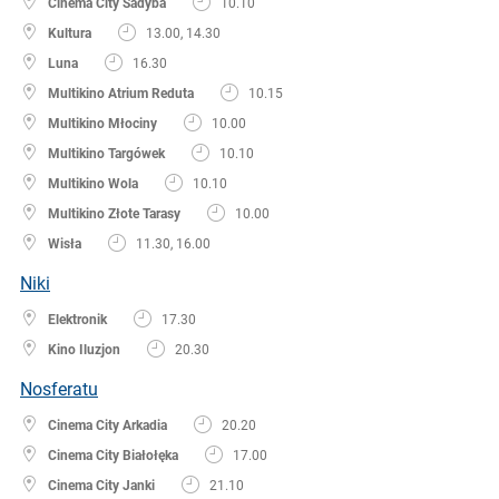
Cinema City Sadyba
10.10
Kultura
13.00, 14.30
Luna
16.30
Multikino Atrium Reduta
10.15
Multikino Młociny
10.00
Multikino Targówek
10.10
Multikino Wola
10.10
Multikino Złote Tarasy
10.00
Wisła
11.30, 16.00
Niki
Elektronik
17.30
Kino Iluzjon
20.30
Nosferatu
Cinema City Arkadia
20.20
Cinema City Białołęka
17.00
Cinema City Janki
21.10