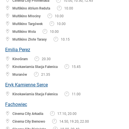
Cinema City Promenada
10.00, 10.50, 12.45
Multikino Atrium Reduta
10.00
Multikino Młociny
10.00
Multikino Targówek
10.00
Multikino Wola
10.00
Multikino Złote Tarasy
10.15
Emilia Perez
KinoGram
20.30
Kinokawiarnia Stacja Falenica
15.45
Muranów
21.35
Eryk Kamienne Serce
Kinokawiarnia Stacja Falenica
11.00
Fachowiec
Cinema City Arkadia
17.10, 20.00
Cinema City Bemowo
14.50, 19.20, 22.00