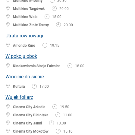
Multikino Młociny
20.30
Multikino Targówek
20.00
Multikino Wola
18.00
Multikino Złote Tarasy
20.00
Utrata równowagi
Amondo Kino
19.15
W pokoju obok
Kinokawiarnia Stacja Falenica
18.00
Wrócicie do siebie
Kultura
17.00
Wujek foliarz
Cinema City Arkadia
19.50
Cinema City Białołęka
11.00
Cinema City Janki
13.30
Cinema City Mokotów
15.10