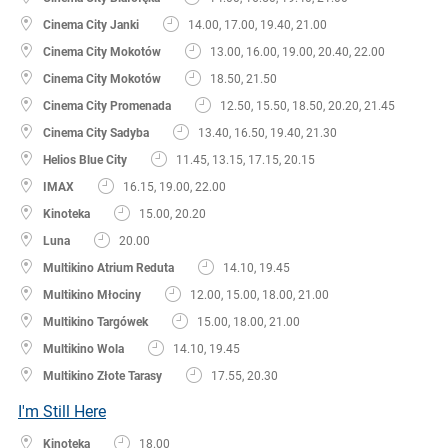
Cinema City Janki
14.00, 17.00, 19.40, 21.00
Cinema City Mokotów
13.00, 16.00, 19.00, 20.40, 22.00
Cinema City Mokotów
18.50, 21.50
Cinema City Promenada
12.50, 15.50, 18.50, 20.20, 21.45
Cinema City Sadyba
13.40, 16.50, 19.40, 21.30
Helios Blue City
11.45, 13.15, 17.15, 20.15
IMAX
16.15, 19.00, 22.00
Kinoteka
15.00, 20.20
Luna
20.00
Multikino Atrium Reduta
14.10, 19.45
Multikino Młociny
12.00, 15.00, 18.00, 21.00
Multikino Targówek
15.00, 18.00, 21.00
Multikino Wola
14.10, 19.45
Multikino Złote Tarasy
17.55, 20.30
I'm Still Here
Kinoteka
18.00