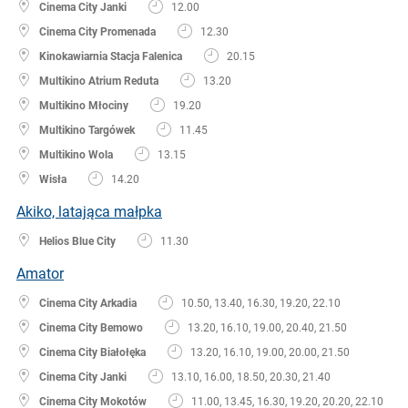
Cinema City Janki
12.00
Cinema City Promenada
12.30
Kinokawiarnia Stacja Falenica
20.15
Multikino Atrium Reduta
13.20
Multikino Młociny
19.20
Multikino Targówek
11.45
Multikino Wola
13.15
Wisła
14.20
Akiko, latająca małpka
Helios Blue City
11.30
Amator
Cinema City Arkadia
10.50, 13.40, 16.30, 19.20, 22.10
Cinema City Bemowo
13.20, 16.10, 19.00, 20.40, 21.50
Cinema City Białołęka
13.20, 16.10, 19.00, 20.00, 21.50
Cinema City Janki
13.10, 16.00, 18.50, 20.30, 21.40
Cinema City Mokotów
11.00, 13.45, 16.30, 19.20, 20.20, 22.10