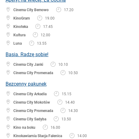
Cinema City Bemowo
17.20
KinoGram
19.00
Kinoteka
17.45
Kultura
12.00
Luna
13.55
Basia. Radzę sobie!
Cinema City Janki
10.10
Cinema City Promenada
10.50
Bezcenny pakunek
Cinema City Arkadia
15.15
Cinema City Mokotów
14.40
Cinema City Promenada
14.30
Cinema City Sadyba
13.50
Kino na boku
16.00
Kinokawiarnia Stacja Falenica
14.00