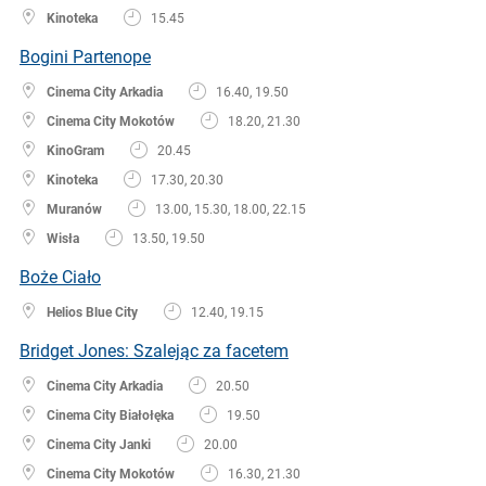
Kinoteka
15.45
Bogini Partenope
Cinema City Arkadia
16.40, 19.50
Cinema City Mokotów
18.20, 21.30
KinoGram
20.45
Kinoteka
17.30, 20.30
Muranów
13.00, 15.30, 18.00, 22.15
Wisła
13.50, 19.50
Boże Ciało
Helios Blue City
12.40, 19.15
Bridget Jones: Szalejąc za facetem
Cinema City Arkadia
20.50
Cinema City Białołęka
19.50
Cinema City Janki
20.00
Cinema City Mokotów
16.30, 21.30