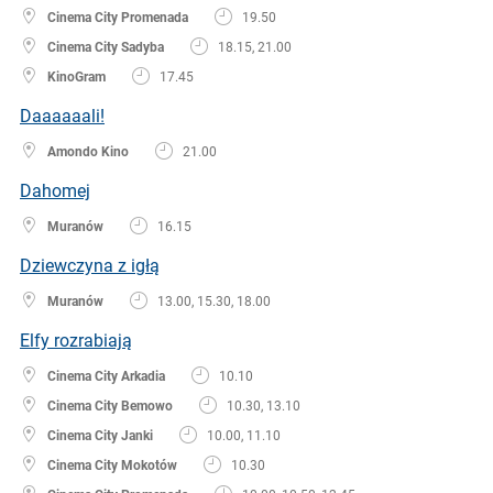
Cinema City Promenada
19.50
Cinema City Sadyba
18.15, 21.00
KinoGram
17.45
Daaaaaali!
Amondo Kino
21.00
Dahomej
Muranów
16.15
Dziewczyna z igłą
Muranów
13.00, 15.30, 18.00
Elfy rozrabiają
Cinema City Arkadia
10.10
Cinema City Bemowo
10.30, 13.10
Cinema City Janki
10.00, 11.10
Cinema City Mokotów
10.30