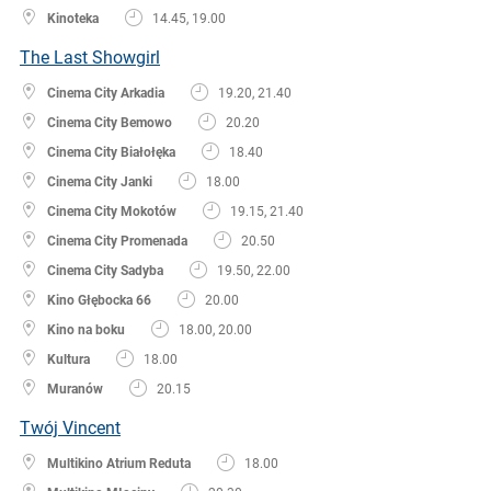
Kinoteka
14.45, 19.00
The Last Showgirl
Cinema City Arkadia
19.20, 21.40
Cinema City Bemowo
20.20
Cinema City Białołęka
18.40
Cinema City Janki
18.00
Cinema City Mokotów
19.15, 21.40
Cinema City Promenada
20.50
Cinema City Sadyba
19.50, 22.00
Kino Głębocka 66
20.00
Kino na boku
18.00, 20.00
Kultura
18.00
Muranów
20.15
Twój Vincent
Multikino Atrium Reduta
18.00