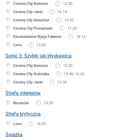
Cinema City Bemowo
12.30
Cinema City Janki
16.10
Cinema City Mokotów
16.50
Cinema City Promenada
17.50
Kinokawiarnia Stacja Falenica
18.15
Luna
13.50
Sonic 3: Szybki jak błyskawica
Cinema City Bemowo
12.20
Cinema City Białołęka
10.40, 16.45
Cinema City Janki
12.50
Strefa interesów
Muranów
13.30
Strefa krytyczna
Luna
18.00
Śnieżka