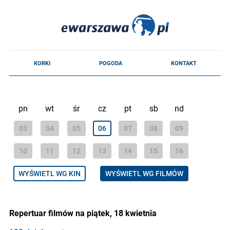
pn
wt
śr
cz
pt
sb
nd
03
04
05
06
07
08
09
10
11
12
13
14
15
16
WYŚWIETL WG KIN
WYŚWIETL WG FILMÓW
Repertuar filmów na piątek, 18 kwietnia