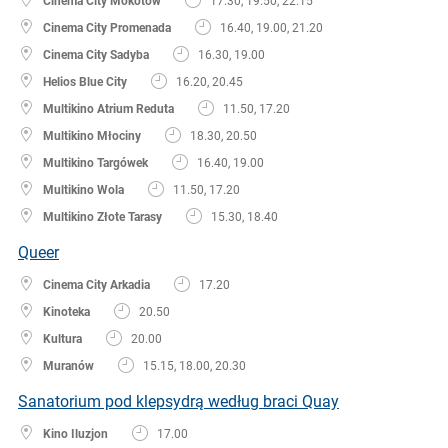
Cinema City Mokotów
17.30, 19.50, 22.15
Cinema City Promenada
16.40, 19.00, 21.20
Cinema City Sadyba
16.30, 19.00
Helios Blue City
16.20, 20.45
Multikino Atrium Reduta
11.50, 17.20
Multikino Młociny
18.30, 20.50
Multikino Targówek
16.40, 19.00
Multikino Wola
11.50, 17.20
Multikino Złote Tarasy
15.30, 18.40
Queer
Cinema City Arkadia
17.20
Kinoteka
20.50
Kultura
20.00
Muranów
15.15, 18.00, 20.30
Sanatorium pod klepsydrą według braci Quay
Kino Iluzjon
17.00