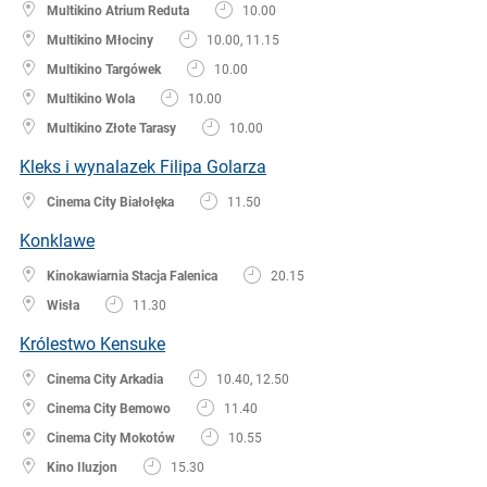
Multikino Atrium Reduta
10.00
Multikino Młociny
10.00, 11.15
Multikino Targówek
10.00
Multikino Wola
10.00
Multikino Złote Tarasy
10.00
Kleks i wynalazek Filipa Golarza
Cinema City Białołęka
11.50
Konklawe
Kinokawiarnia Stacja Falenica
20.15
Wisła
11.30
Królestwo Kensuke
Cinema City Arkadia
10.40, 12.50
Cinema City Bemowo
11.40
Cinema City Mokotów
10.55
Kino Iluzjon
15.30