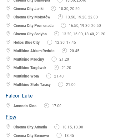
Cinema City Białołęka
18.00, 20.40
Cinema City Janki
18.30, 20.50
Cinema City Mokotów
13.50, 19.20, 22.00
Cinema City Promenada
16.50, 19.30, 20.50
Cinema City Sadyba
13.20, 16.00, 18.40, 21.20
Helios Blue City
12.30, 17.45
Multikino Atrium Reduta
20.45
Multikino Młociny
21.20
Multikino Targówek
21.20
Multikino Wola
21.40
Multikino Złote Tarasy
21.00
Falcon Lake
Amondo Kino
17.00
Flow
Cinema City Arkadia
10.15, 13.00
Cinema City Bemowo
13.45