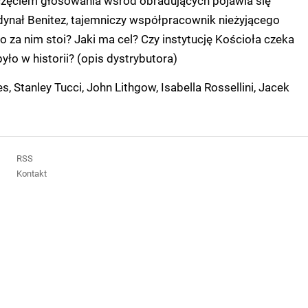
częciem głosowania wśród obradujących pojawia się
dynał Benitez, tajemniczy współpracownik nieżyjącego
o za nim stoi? Jaki ma cel? Czy instytucję Kościoła czeka
było w historii? (opis dystrybutora)
, Stanley Tucci, John Lithgow, Isabella Rossellini, Jacek
RSS
Kontakt