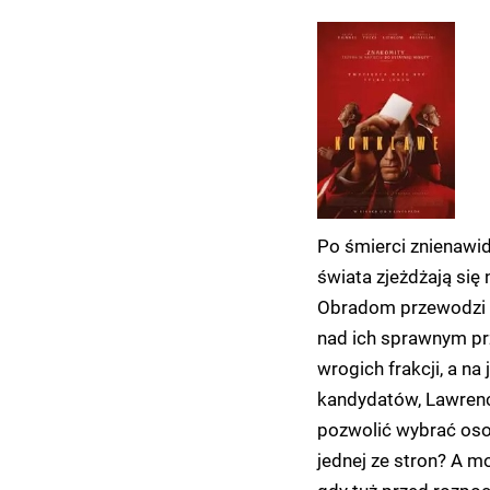
Po śmierci znienawi
świata zjeżdżają si
Obradom przewodzi k
nad ich sprawnym pr
wrogich frakcji, a n
kandydatów, Lawrenc
pozwolić wybrać os
jednej ze stron? A m