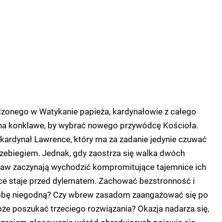
dzonego w Watykanie papieża, kardynałowie z całego
ę na konklawe, by wybrać nowego przywódcę Kościoła.
ardynał Lawrence, który ma za zadanie jedynie czuwać
zebiegiem. Jednak, gdy zaostrza się walka dwóch
a jaw zaczynają wychodzić kompromitujące tajemnice ich
e staje przed dylematem. Zachować bezstronność i
obę niegodną? Czy wbrew zasadom zaangażować się po
oże poszukać trzeciego rozwiązania? Okazja nadarza się,