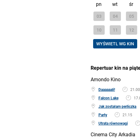
pn
wt
śr
03
04
05
10
11
12
WYŚWIETL WG KIN
Repertuar kin na piąt
Amondo Kino
Daaaaaali!
21.00
Falcon Lake
17.
Jak zostałam perliczką
Party
21.15
Utrata równowagi
Cinema City Arkadia