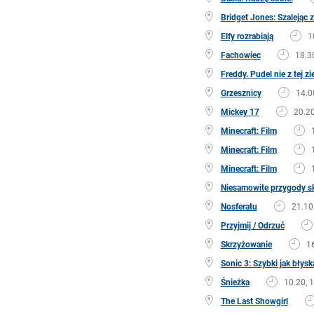
Bridget Jones: Szalejąc 
Elfy rozrabiają
1
Fachowiec
18.3
Freddy. Pudel nie z tej zi
Grzesznicy
14.0
Mickey 17
20.2
Minecraft: Film
Minecraft: Film
Minecraft: Film
Niesamowite przygody s
Nosferatu
21.10
Przyjmij / Odrzuć
Skrzyżowanie
1
Sonic 3: Szybki jak błys
Śnieżka
10.20, 1
The Last Showgirl