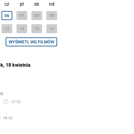
cz
pt
sb
nd
06
07
08
09
13
14
15
16
WYŚWIETL WG FILMÓW
ek, 18 kwietnia
00
17.15
19.15