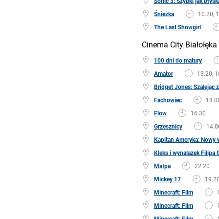
Sonic 3: Szybki jak błys
Śnieżka
10.20, 
The Last Showgirl
Cinema City Białołęka
100 dni do matury
Amator
13.20, 1
Bridget Jones: Szalejąc 
Fachowiec
18.0
Flow
16.30
Grzesznicy
14.0
Kapitan Ameryka: Nowy w
Kleks i wynalazek Filipa 
Małpa
22.20
Mickey 17
19.2
Minecraft: Film
Minecraft: Film
Minecraft: Film