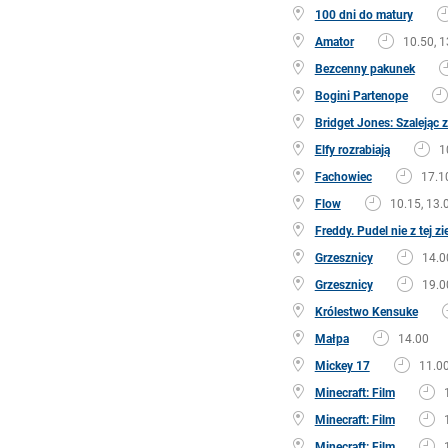
100 dni do matury
Amator
10.50, 1
Bezcenny pakunek
Bogini Partenope
Bridget Jones: Szalejąc 
Elfy rozrabiają
1
Fachowiec
17.1
Flow
10.15, 13.
Freddy. Pudel nie z tej zi
Grzesznicy
14.0
Grzesznicy
19.0
Królestwo Kensuke
Małpa
14.00
Mickey 17
11.00
Minecraft: Film
Minecraft: Film
Minecraft: Film