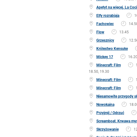
Apetyt na więcej. La Coc
Elfy rozrabiają
1
Fachowiec
14.50
Flow
13.45
Grzesznicy
12.5
Królestwo Kensuke
Mickey 17
16.20
Minecraft: Film
18.50, 19.30
Minecraft: Film
Minecraft: Film
Niesamowite przygody s
Nowokaina
18.0
Przyjmij / Odrzuć
Screamboat. Krwawa my
Skrzyżowanie
1