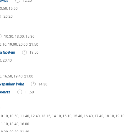
kawica
12.20
13.50, 15.50
20.20
10.30, 13.00, 15.30
6.10, 19.00, 20.00, 21.50
za facetem
19.50
0, 20.40
0, 16.50, 19.40, 21.00
spaniały świat
14.30
Golarza
11.50
0
10.10, 10.50, 11.40, 12.40, 13.15, 14.10, 15.10, 15.40, 16.40, 17.40, 18.10, 19.10
11.10, 13.40, 16.00
18.30, 20.30, 21.40