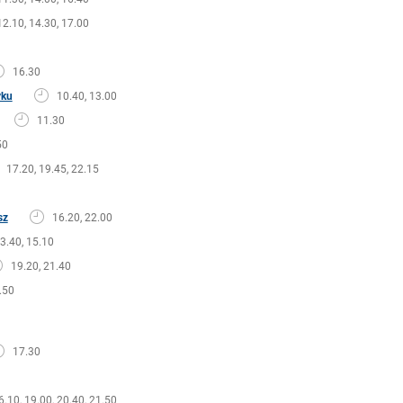
12.10, 14.30, 17.00
16.30
yku
10.40, 13.00
11.30
50
17.20, 19.45, 22.15
sz
16.20, 22.00
13.40, 15.10
19.20, 21.40
.50
17.30
6.10, 19.00, 20.40, 21.50