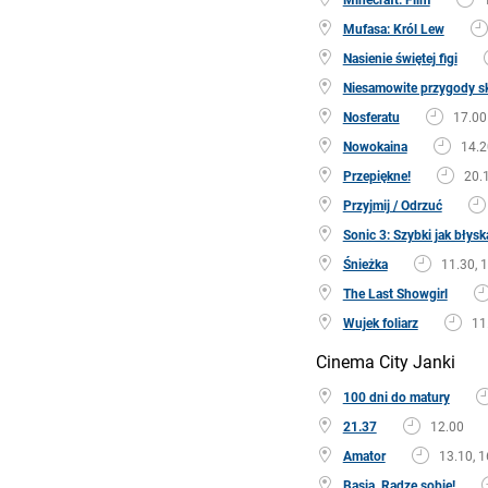
Mufasa: Król Lew
Nasienie świętej figi
Niesamowite przygody s
Nosferatu
17.00
Nowokaina
14.2
Przepiękne!
20.
Przyjmij / Odrzuć
Sonic 3: Szybki jak błys
Śnieżka
11.30, 
The Last Showgirl
Wujek foliarz
11
Cinema City Janki
100 dni do matury
21.37
12.00
Amator
13.10, 1
Basia. Radzę sobie!