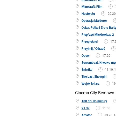
Minecraft: Film
Nosferatu
20.20
Operacja Maldoror
Oskar, Patka i Złoto Bałt
Piep*zyć Mickiewicza 2
Przepiękne!
17.
Przyjmij / Odrzuć
Queer
17.20
Screamboat. Krwawa my
Śnieżka
11.10, 
The Last Showgirl
Wujek foliarz
19
Cinema City Bemowo
100 dni do matury
21.37
11.50
Amator
13.20, 1