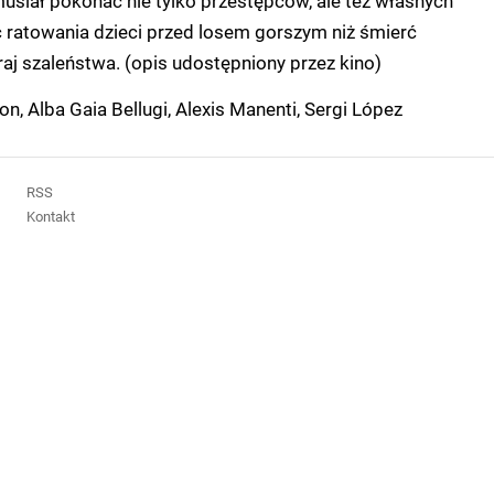
musiał pokonać nie tylko przestępców, ale też własnych
 ratowania dzieci przed losem gorszym niż śmierć
aj szaleństwa. (opis udostępniony przez kino)
n, Alba Gaia Bellugi, Alexis Manenti, Sergi López
RSS
Kontakt