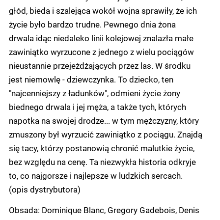
głód, bieda i szalejąca wokół wojna sprawiły, że ich
życie było bardzo trudne. Pewnego dnia żona
drwala idąc niedaleko linii kolejowej znalazła małe
zawiniątko wyrzucone z jednego z wielu pociągów
nieustannie przejeżdżających przez las. W środku
jest niemowlę - dziewczynka. To dziecko, ten
"najcenniejszy z ładunków", odmieni życie żony
biednego drwala i jej męża, a także tych, których
napotka na swojej drodze... w tym mężczyzny, który
zmuszony był wyrzucić zawiniątko z pociągu. Znajdą
się tacy, którzy postanowią chronić malutkie życie,
bez względu na cenę. Ta niezwykła historia odkryje
to, co najgorsze i najlepsze w ludzkich sercach.
(opis dystrybutora)
Obsada: Dominique Blanc, Gregory Gadebois, Denis