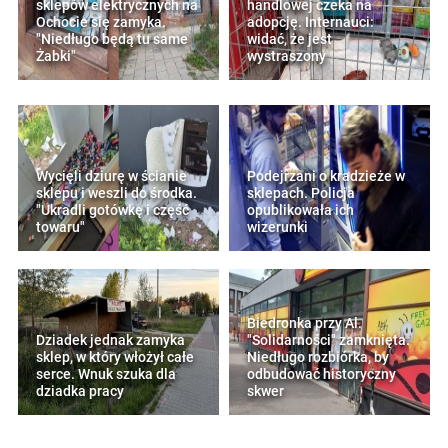
sklepów elektrycznych na
handlowej czeka na
Ochocie się zamyka.
adopcję. Internauci:
"Niedługo będą tu same
widać, że jest
Żabki"
wystraszony
Wycięli dziurę w ścianie
Podejrzani o kradzieże w
sklepu i weszli do środka.
sklepach. Policja
"Ukradli gotówkę i część
opublikowała ich
towaru"
wizerunki
Biedronka przy Al.
Dziadek jednak zamyka
"Solidarności" zamknięta.
sklep, w który włożył całe
Niedługo rozbiórka, by
serce. Wnuk szuka dla
odbudować historyczny
dziadka pracy
skwer