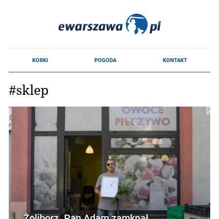
#sklep
Żoliborz. Pan Adam zamknął