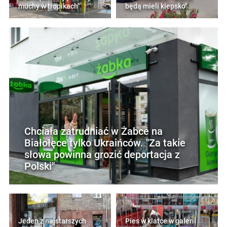
muchy w tropikach"
będą mieli kiepsko"
Chciała zatrudniać w Żabce na
Białołęce tylko Ukraińców. "Za takie
słowa powinna grozić deportacja z
Polski"
Jeden z najstarszych
Pies w klatce w galerii