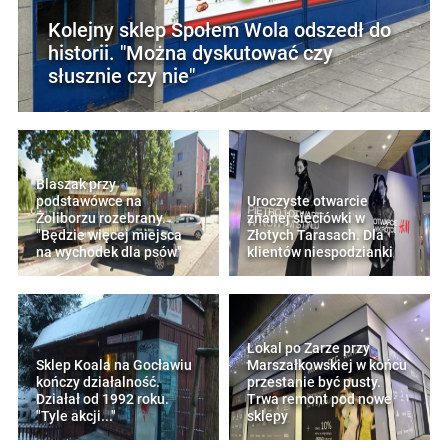
Kolejny sklep Społem Wola odszedł do
historii. "Można dyskutować czy
słusznie czy nie"
Blaszak przy
podstawówce na
Uroczyste otwarcie
Żoliborzu rozebrany.
znanej sieciówki w
"Będzie więcej miejsca
Złotych Tarasach. Dla
na wychodek dla psów"
klientów niespodzianki
Lokal po Zarze przy
Sklep Koala na Gocławiu
Marszałkowskiej w końcu
kończy działalność.
przestanie być pusty.
Działał od 1992 roku.
Trwa remont pod nowe
"Tyle akcji..."
sklepy