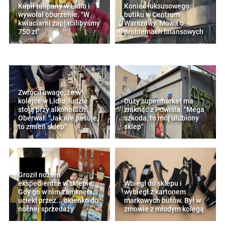
Kupił tulipany w Lidlu i
Koniec luksusowego
wywołał oburzenie. "W
butiku w Centrum
kwiaciarni zapłacilibyśmy
Warszawy. Mowa o
750 zł"
problemach finansowych
Zwrócił uwagę, że w
kolejce w Lidlu, ludzie
Duży supermarket ma
stoją przy alkoholach.
zniknąć z Powiśla. "Mega
Oberwał. "Jak nie pasuje,
szkoda, to mój ulubiony
to zmień sklep"
sklep"
Groził nożem
ekspedientce w sklepie.
Wbiegł do sklepu i
Gdy go w nim zamknęła,
wybiegł z kartonem
uciekł przez... okienko do
markowych butów. Był w
nocnej sprzedaży
zmowie z młodym kolegą