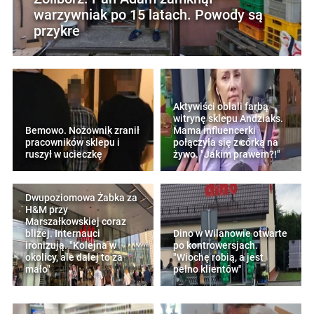
warzywniak po 15 latach. Powody są
przykre
Aktywiści oblali farbą
witrynę sklepu Andziaks.
Bemowo. Nożownik zranił
Mama influencerki
pracowników sklepu i
połączyła się z córką na
ruszył w ucieczkę
żywo. "Jakim prawem?!"
Dwupoziomowa Żabka za
H&M przy
Marszałkowskiej coraz
bliżej. Internauci
Dino w Wilanowie otwarte
ironizują. "Kolejna w
po kontrowersjach.
okolicy, ale dalej to za
"Wiochę robią, a jest
mało"
pełno klientów"