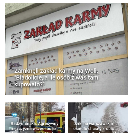
Zamknęli zakład karmy na Woli.
"Biadolicie, a ile osób z was tam
kupowało?"
Radzymińska. Agresywny
Dziki na warszawskim
mężczyzna wszedł boso
osiedlu chciały zrobić