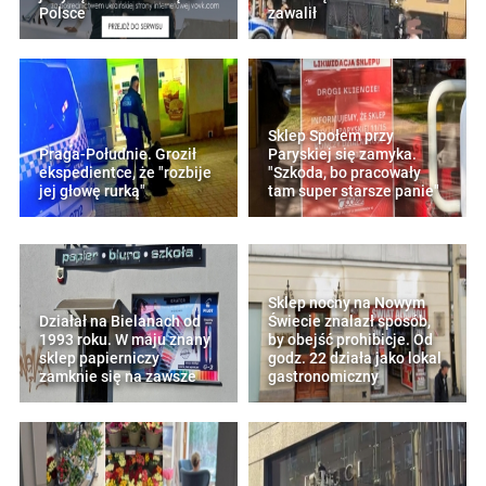
Polsce
zawalił
Sklep Społem przy
Praga-Południe. Groził
Paryskiej się zamyka.
ekspedientce, że "rozbije
"Szkoda, bo pracowały
jej głowę rurką"
tam super starsze panie"
Sklep nocny na Nowym
Działał na Bielanach od
Świecie znalazł sposób,
1993 roku. W maju znany
by obejść prohibicje. Od
sklep papierniczy
godz. 22 działa jako lokal
zamknie się na zawsze
gastronomiczny