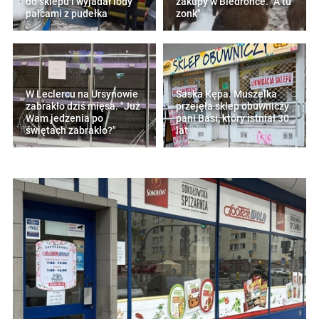
do sklepu i wyjadał lody
zakupy w Biedronce. "A tu
palcami z pudełka
zonk"
W Leclercu na Ursynowie
Saska Kępa. Muszelka
zabrakło dziś mięsa. "Już
przejęła sklep obuwniczy
Wam jedzenia po
pani Basi, który istniał 30
świętach zabrakło?"
lat