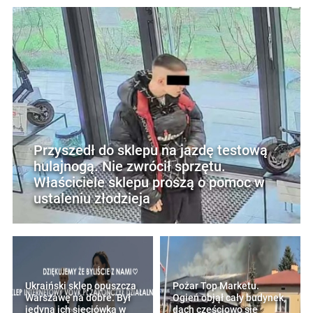
Przyszedł do sklepu na jazdę testową
hulajnogą. Nie zwrócił sprzętu.
Właściciele sklepu proszą o pomoc w
ustaleniu złodzieja
Ukraiński sklep opuszcza
Pożar Top Marketu.
Warszawę na dobre. Był
Ogień objął cały budynek,
jedyną ich sieciówką w
dach częściowo się