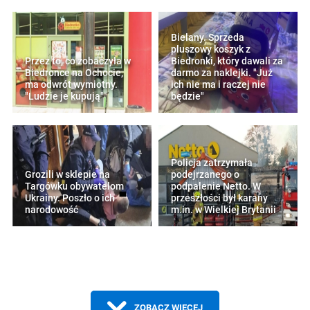
Bielany. Sprzeda
pluszowy koszyk z
Przez to, co zobaczyła w
Biedronki, który dawali za
Biedronce na Ochocie,
darmo za naklejki. "Już
ma odwrót wymiotny.
ich nie ma i raczej nie
"Ludzie je kupują"
będzie"
Policja zatrzymała
Grozili w sklepie na
podejrzanego o
Targówku obywatelom
podpalenie Netto. W
Ukrainy. Poszło o ich
przeszłości był karany
narodowość
m.in. w Wielkiej Brytanii
ZOBACZ WIĘCEJ