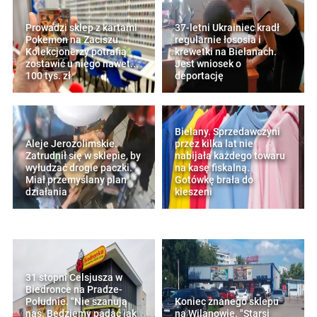
Prowadzi sklep z kartami
37-letni Ukrainiec kradł
Pokemon na Zaciszu.
regularnie łososia i
Kolekcjonerzy potrafią
krewetki na Bielanach.
zostawić u niego nawet...
Jest wniosek o
100 tys. zł
deportację
Bielany. Sprzedawczyni
Aleje Jerozolimskie.
przez kilka lat nie
Zatrudnił się w sklepie, by
nabijała każdego towaru
wyłudzać drogie paczki.
na kasę fiskalną.
Miał przemyślany plan
Gotówkę brała do
działania
kieszeni
31 stopni Celsjusza w
Biedronce na Pradze-
Południe. "Nie szanują
Koniec znanego sklepu
nas. Będziemy padać jak
na Wilanowie. "Starsi