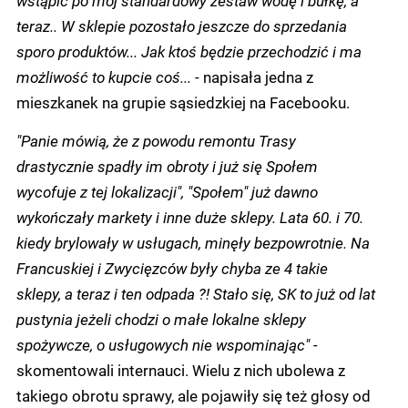
wstąpić po mój standardowy zestaw wodę i bułkę, a
teraz.. W sklepie pozostało jeszcze do sprzedania
sporo produktów... Jak ktoś będzie przechodzić i ma
możliwość to kupcie coś...
- napisała jedna z
mieszkanek na grupie sąsiedzkiej na Facebooku.
"Panie mówią, że z powodu remontu Trasy
drastycznie spadły im obroty i już się Społem
wycofuje z tej lokalizacji", "Społem" już dawno
wykończały markety i inne duże sklepy. Lata 60. i 70.
kiedy brylowały w usługach, minęły bezpowrotnie. Na
Francuskiej i Zwycięzców były chyba ze 4 takie
sklepy, a teraz i ten odpada ?! Stało się, SK to już od lat
pustynia jeżeli chodzi o małe lokalne sklepy
spożywcze, o usługowych nie wspominając" -
skomentowali internauci. Wielu z nich ubolewa z
takiego obrotu sprawy, ale pojawiły się też głosy od