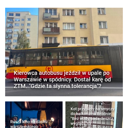
Kierowca autobusu jeździł w upale po
Warszawie w spódnicy. Dostał karę od
ZTM. "Gdzie ta słynna tolerancja"?
Kot przypięty na smyczy
do balkonu na Bródnie.
"Bez wody, pada deszcz,
Rusza kino na dachu
wygląda na
warszawskiego