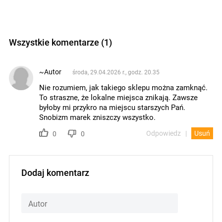
Wszystkie komentarze (1)
~Autor
środa, 29.04.2026 r., godz. 20.35
Nie rozumiem, jak takiego sklepu można zamknąć.
To straszne, że lokalne miejsca znikają. Zawsze
byłoby mi przykro na miejscu starszych Pań.
Snobizm marek zniszczy wszystko.
Odpowiedz
Usuń
0
0
Dodaj komentarz