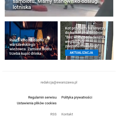
samolotu. Mamy stanowisko obsługi
lotniska
Kot przypięty na smyczy
do balkonu na Bródnie.
"Bez wody, pada deszcz,
Rusza kino na dachu
wygląda na
warszawskiego
zdezorientowanego"
wieżowca. Zamiast biletu
AKTUALIZACJA
trzeba kupić drinka
redakcja@ewarszawa.pl
Regulamin serwisu
Polityka prywatności
Ustawienia plików cookies
RSS
Kontakt