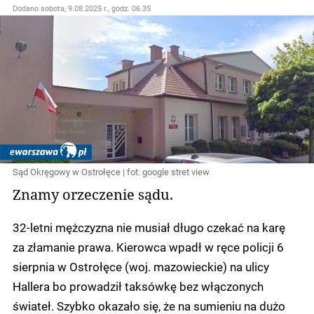
Dodano
sobota, 9.08.2025 r., godz. 06.35
Sąd Okręgowy w Ostrołęce | fot. google stret view
Znamy orzeczenie sądu.
32-letni mężczyzna nie musiał długo czekać na karę
za złamanie prawa. Kierowca wpadł w ręce policji 6
sierpnia w Ostrołęce (woj. mazowieckie) na ulicy
Hallera bo prowadził taksówkę bez włączonych
świateł. Szybko okazało się, że na sumieniu na dużo