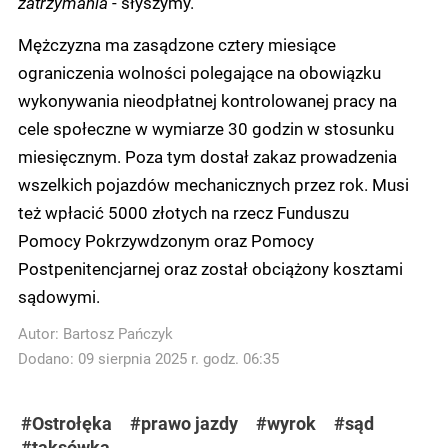
zatrzymania
- słyszymy.
Mężczyzna ma zasądzone cztery miesiące
ograniczenia wolności polegające na obowiązku
wykonywania nieodpłatnej kontrolowanej pracy na
cele społeczne w wymiarze 30 godzin w stosunku
miesięcznym. Poza tym dostał zakaz prowadzenia
wszelkich pojazdów mechanicznych przez rok. Musi
też wpłacić 5000 złotych na rzecz Funduszu
Pomocy Pokrzywdzonym oraz Pomocy
Postpenitencjarnej oraz został obciążony kosztami
sądowymi.
Autor:
Bartosz Pańczyk
Dodano: 09 sierpnia 2025 r. godz. 06:35
#Ostrołęka
#prawo jazdy
#wyrok
#sąd
#taksówka