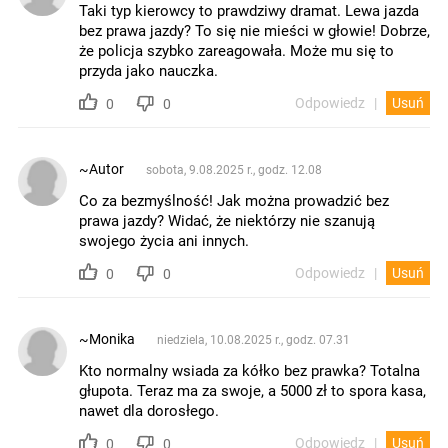
Taki typ kierowcy to prawdziwy dramat. Lewa jazda
bez prawa jazdy? To się nie mieści w głowie! Dobrze,
że policja szybko zareagowała. Może mu się to
przyda jako nauczka.
Odpowiedz
Usuń
0
0
~Autor
sobota, 9.08.2025 r., godz. 12.08
Co za bezmyślność! Jak można prowadzić bez
prawa jazdy? Widać, że niektórzy nie szanują
swojego życia ani innych.
Odpowiedz
Usuń
0
0
~Monika
niedziela, 10.08.2025 r., godz. 07.31
Kto normalny wsiada za kółko bez prawka? Totalna
głupota. Teraz ma za swoje, a 5000 zł to spora kasa,
nawet dla dorosłego.
Odpowiedz
Usuń
0
0