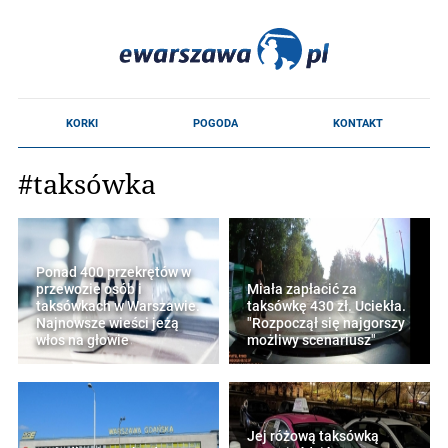
#taksówka
Ponad 400 przekrętów w
przewozie osób i
Miała zapłacić za
taksówkach w Warszawie.
taksówkę 430 zł. Uciekła.
Najnowsze wieści jeżą
"Rozpoczął się najgorszy
włos na głowie
możliwy scenariusz"
Jej różową taksówką