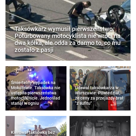
Taksówkarz wymusił pierwszeństwo.
Poturbowany motocyklista nie wróci na
dwa kółka, ale odda za darmo to, co mu
zostało z pasji
Śmiertelny wypadek na
Mokotowie. Taksówka nie
Udawał taksówkarza w
ustąpiła pierwszeństwa
Warszawie. Powiedział,
motocykliście. Jednoślad
że ceny za przejazdy brał
stanął w ogniu
"z sufitu"
Kierował taksówką bez