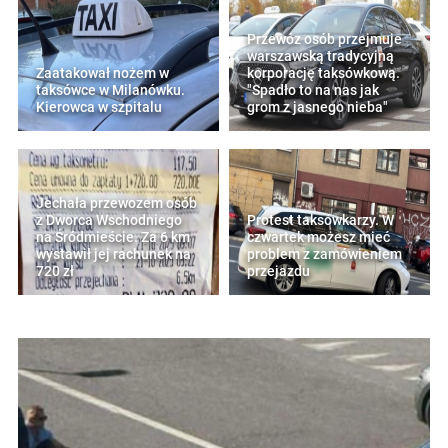
Przewóz osób przejmuje
warszawską tradycyjną
Zaatakował nożem w
korporację taksówkową.
taksówce w Milanówku.
"Spadło to na nas jak
Kierowca w szpitalu
grom z jasnego nieba"
Jechała przewozem osób
z Dworca Wschodniego
Protest taksówkarzy. W
na Śródmieście. Za 6 km
czwartek możesz mieć
wystawił jej rachunek na
problem z zamówieniem
720 zł
przejazdu