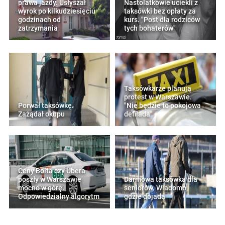
prawa jazdy. Usłyszał
Nastolatkowie uciekli z
wyrok po kilkudziesięciu
taksówki bez opłaty za
godzinach od
kurs. "Post dla rodziców
zatrzymania
tych bohaterów"
Taksówkarze planują
protest w Warszawie.
Porwał taksówkę.
"Nie będzie to pokojowa
Zażądał okupu
defilada"
Ceny Bolta czy Ubera
poszły w Warszawie
Darmowa taksówka dla
mocno w górę.
seniorów. Wiadomo,
Odpowiedzialny algorytm
gdzie dojadą