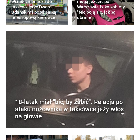
Wsiadł znienacka do
mogą jeździć po
taksówki przy Dworcu
Warszawie tylko kobiety.
Gdańskim i pobił pałką
"Nie boją się, jak są
teleskopową kierowcę
ubrane"
18-latek miał "bić, by zabić". Relacja po
ataku nożownika w taksówce jeży włos
na głowie