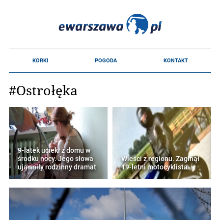
#Ostrołęka
9-latek uciekł z domu w
środku nocy. Jego słowa
Wieści z regionu. Zaginął
ujawniły rodzinny dramat
19-letni motocyklista