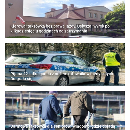
Kierował taksówką bez prawa jazdy. Usłyszał wyrok po
kilkudziesięciu godzinach od zatrzymania
Pijana 42-latka goniła z nożem ratowników medycznych.
Doigrała się
Darmowa taksówka dla seniorów. Wiadomo, gdzie dojadą