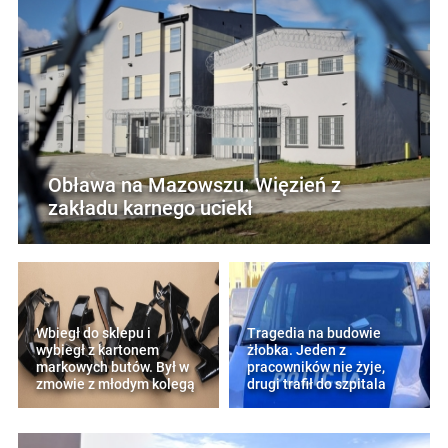
Obława na Mazowszu. Więzień z
zakładu karnego uciekł
Wbiegł do sklepu i
Tragedia na budowie
wybiegł z kartonem
żłobka. Jeden z
markowych butów. Był w
pracowników nie żyje,
zmowie z młodym kolegą
drugi trafił do szpitala