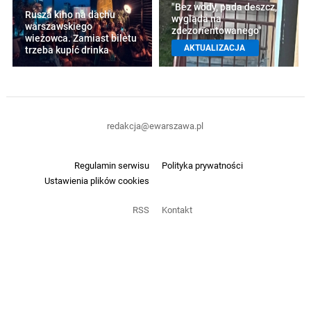
"Bez wody, pada deszcz,
Rusza kino na dachu
wygląda na
warszawskiego
zdezorientowanego"
wieżowca. Zamiast biletu
AKTUALIZACJA
trzeba kupić drinka
redakcja@ewarszawa.pl
Regulamin serwisu
Polityka prywatności
Ustawienia plików cookies
RSS
Kontakt