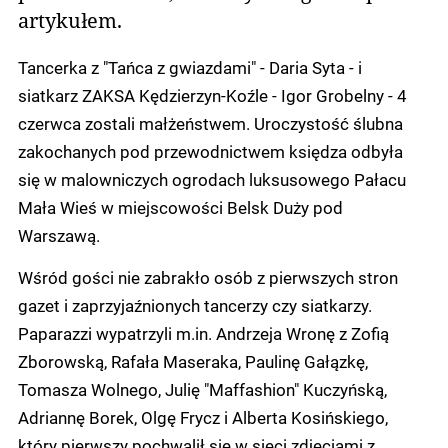
artykułem.
Tancerka z "Tańca z gwiazdami" - Daria Syta - i
siatkarz ZAKSA Kędzierzyn-Koźle - Igor Grobelny - 4
czerwca zostali małżeństwem. Uroczystość ślubna
zakochanych pod przewodnictwem księdza odbyła
się w malowniczych ogrodach luksusowego Pałacu
Mała Wieś w miejscowości Belsk Duży pod
Warszawą.
Wśród gości nie zabrakło osób z pierwszych stron
gazet i zaprzyjaźnionych tancerzy czy siatkarzy.
Paparazzi wypatrzyli m.in. Andrzeja Wronę z Zofią
Zborowską, Rafała Maseraka, Paulinę Gałązkę,
Tomasza Wolnego, Julię "Maffashion" Kuczyńską,
Adriannę Borek, Olgę Frycz i Alberta Kosińskiego,
który pierwszy pochwalił się w sieci zdjęciami z