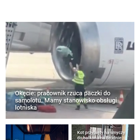
Okęcie: pracownik rzuca paczki do
samolotu. Mamy stanowisko obsługi
lotniska
Kot przypięty na smyczy
do balkonu na Bródnie.