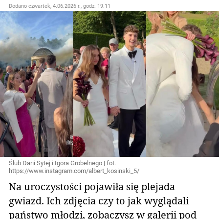
Dodano
czwartek, 4.06.2026 r., godz. 19.11
Ślub Darii Sytej i Igora Grobelnego | fot.
https://www.instagram.com/albert_kosinski_5/
Na uroczystości pojawiła się plejada
gwiazd. Ich zdjęcia czy to jak wyglądali
państwo młodzi, zobaczysz w galerii pod