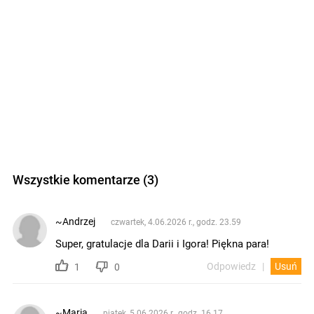
Wszystkie komentarze (3)
~Andrzej
czwartek, 4.06.2026 r., godz. 23.59
Super, gratulacje dla Darii i Igora! Piękna para!
Odpowiedz
Usuń
1
0
~Maria
piątek, 5.06.2026 r., godz. 16.17