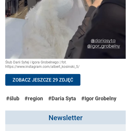
Ślub Darii Sytej i Igora Grobelnego | fot.
https://www.instagram.com/albert_kosinski_5/
ZOBACZ JESZCZE 29 ZDJĘĆ
#ślub
#region
#Daria Syta
#Igor Grobelny
Newsletter