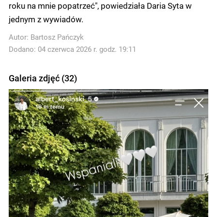
roku na mnie popatrzeć", powiedziała Daria Syta w
jednym z wywiadów.
Autor:
Bartosz Pańczyk
Dodano: 04 czerwca 2026 r. godz. 19:11
Galeria zdjęć (32)