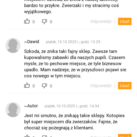
bardzo to przykre. Zwierzaki i my stracimy coś
wyjątkowego.
Odpowiedz
Usuń
0
0
~Dawid
piątek, 10.10.2025 r., godz. 13.29
Szkoda, ze znika taki fajny sklep. Zawsze tam
kupowalismy zabawki dla naszych pupili. Czasem
mysle, ze to pechowe miejsce, ze tyle biznesow
upadlo. Mam nadzieje, ze w przyszlosci pojawi sie
cos nowego w tym miejscu.
Odpowiedz
Usuń
0
0
~Autor
piątek, 10.10.2025 r., godz. 14.34
Jest mi smutno, że znikają takie sklepy. Kotopies
był super miejscem dla zwierzaków. Fajnie, że
chociaż się pożegnają z klientami.