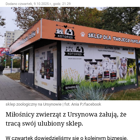
Dodano
czwartek, 9.10.2025 r., godz. 21.29
sklep zoologiczny na Ursynowie | fot. Ania P./facebook
Miłośnicy zwierząt z Ursynowa żałują, że
tracą swój ulubiony sklep.
W czwartek dowiedzieliśmy się o kolejnym biznesie,