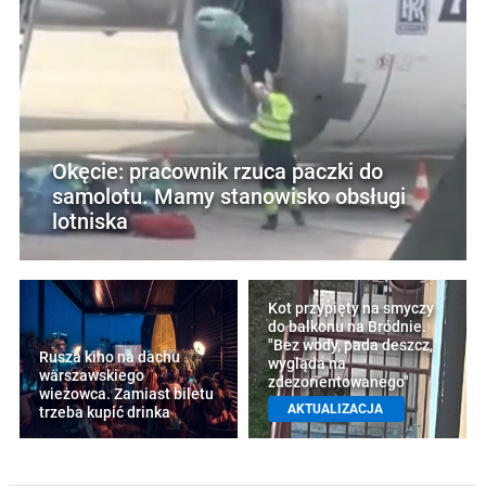
Okęcie: pracownik rzuca paczki do
samolotu. Mamy stanowisko obsługi
lotniska
Kot przypięty na smyczy
do balkonu na Bródnie.
"Bez wody, pada deszcz,
Rusza kino na dachu
wygląda na
warszawskiego
zdezorientowanego"
wieżowca. Zamiast biletu
AKTUALIZACJA
trzeba kupić drinka