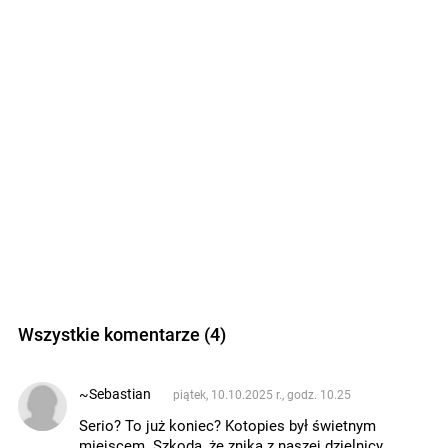
Wszystkie komentarze (4)
~Sebastian
piątek, 10.10.2025 r., godz. 10.25
Serio? To już koniec? Kotopies był świetnym
miejscem. Szkoda, że znika z naszej dzielnicy,