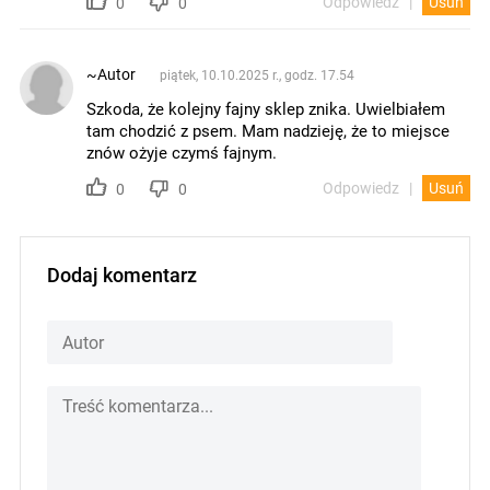
Odpowiedz
Usuń
0
0
~Autor
piątek, 10.10.2025 r., godz. 17.54
Szkoda, że kolejny fajny sklep znika. Uwielbiałem
tam chodzić z psem. Mam nadzieję, że to miejsce
znów ożyje czymś fajnym.
Odpowiedz
Usuń
0
0
Dodaj komentarz