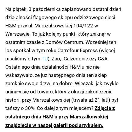
Na piątek, 3 października zaplanowano ostatni dzień
działalności flagowego sklepu odzieżowego sieci
H&M przy ul. Marszałkowskiej 104/122 w
Warszawie. To już kolejny punkt, który zniknął w
ostatnim czasie z Domów Centrum. Wcześniej ten
los spotkał w tym roku Carrefour Express (więcej
pisaliśmy o tym
TU
), Zarę, Calzedonię czy C&A.
Ostatniego dnia działalności H&M'u nic nie
wskazywało, że już następnego dnia ten sklep
zamknie swoje drzwi na dobre. Wieszaki jak zwykle
uginały się od towaru, który z okazji zakończenia
historii przy Marszałkowskiej (trwała aż 21 lat!) był
tańszy o 30%. Co dalej z tym miejscem?
Zdjęcia z
ostatniego dnia H&M'u przy Marszałkowskiej
znajdziecie w naszej galerii pod artykułem.