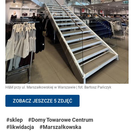
H&M przy ul. Marszałkowskiej w Warszawie | fot. Bartosz Pańczyk
ZOBACZ JESZCZE 5 ZDJĘĆ
#sklep
#Domy Towarowe Centrum
#likwidacja
#Marszałkowska