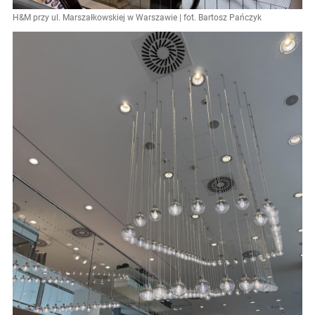
H&M przy ul. Marszałkowskiej w Warszawie | fot. Bartosz Pańczyk