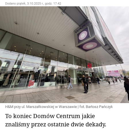
Dodano
piątek, 3.10.2025 r., godz. 17.42
H&M przy ul. Marszałkowskiej w Warszawie | fot. Bartosz Pańczyk
To koniec Domów Centrum jakie
znaliśmy przez ostatnie dwie dekady.