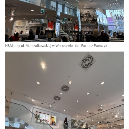
H&M przy ul. Marszałkowskiej w Warszawie | fot. Bartosz Pańczyk