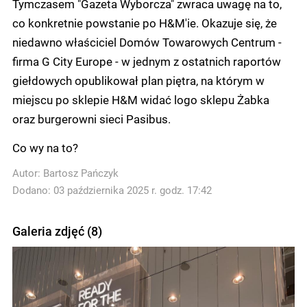
Tymczasem "Gazeta Wyborcza" zwraca uwagę na to,
co konkretnie powstanie po H&M'ie. Okazuje się, że
niedawno właściciel Domów Towarowych Centrum -
firma G City Europe - w jednym z ostatnich raportów
giełdowych opublikował plan piętra, na którym w
miejscu po sklepie H&M widać logo sklepu Żabka
oraz burgerowni sieci Pasibus.
Co wy na to?
Autor:
Bartosz Pańczyk
Dodano: 03 października 2025 r. godz. 17:42
Galeria zdjęć (8)