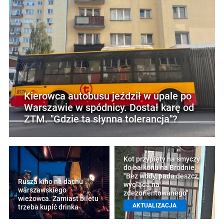
Kierowca autobusu jeździł w upale po
Warszawie w spódnicy. Dostał karę od
ZTM. "Gdzie ta słynna tolerancja"?
Kot przypięty na smyczy
do balkonu na Bródnie.
"Bez wody, pada deszcz,
Rusza kino na dachu
wygląda na
warszawskiego
zdezorientowanego"
wieżowca. Zamiast biletu
AKTUALIZACJA
trzeba kupić drinka