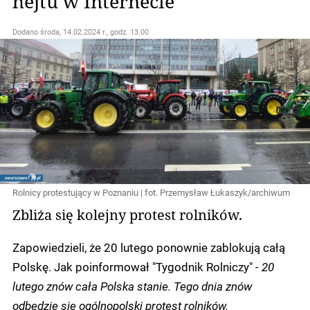
hejtu w Internecie
Dodano
środa, 14.02.2024 r., godz. 13.00
Rolnicy protestujący w Poznaniu | fot. Przemysław Łukaszyk/archiwum
Zbliża się kolejny protest rolników.
Zapowiedzieli, że 20 lutego ponownie zablokują całą
Polskę. Jak poinformował "Tygodnik Rolniczy" -
20
lutego znów cała Polska stanie. Tego dnia znów
odbędzie się ogólnopolski protest rolników.