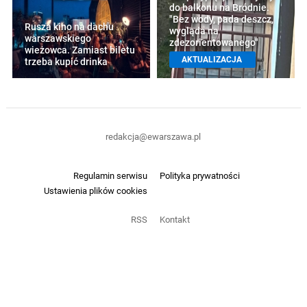
do balkonu na Bródnie.
"Bez wody, pada deszcz,
Rusza kino na dachu
wygląda na
warszawskiego
zdezorientowanego"
wieżowca. Zamiast biletu
AKTUALIZACJA
trzeba kupić drinka
redakcja@ewarszawa.pl
Regulamin serwisu
Polityka prywatności
Ustawienia plików cookies
RSS
Kontakt