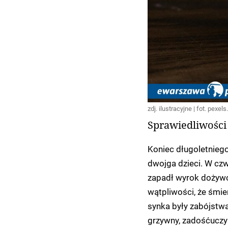
zdj. ilustracyjne | fot. pexel
Sprawiedliwości 
Koniec długoletnieg
dwojga dzieci. W cz
zapadł wyrok dożywot
wątpliwości, że śmie
synka były zabójstwa
grzywny, zadośćuczyn