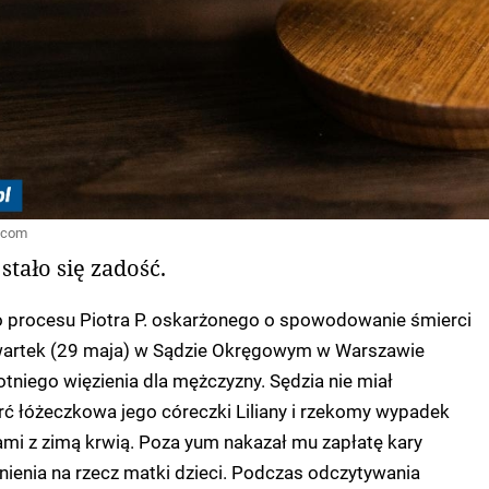
s.com
stało się zadość.
o procesu Piotra P. oskarżonego o spowodowanie śmierci
wartek (29 maja) w Sądzie Okręgowym w Warszawie
niego więzienia dla mężczyzny. Sędzia nie miał
rć łóżeczkowa jego córeczki Liliany i rzekomy wypadek
mi z zimą krwią. Poza yum nakazał mu zapłatę kary
ienia na rzecz matki dzieci. Podczas odczytywania