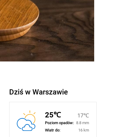
Dziś w Warszawie
25℃
17℃
Poziom opadów:
8.8 mm
Wiatr do:
16 km