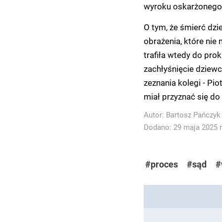
wyroku oskarżonego n
O tym, że śmierć dzi
obrażenia, które ni
trafiła wtedy do prok
zachłyśnięcie dziewc
zeznania kolegi - Piot
miał przyznać się do
Autor:
Bartosz Pańczyk
Dodano: 29 maja 2025 r
#proces
#sąd
#