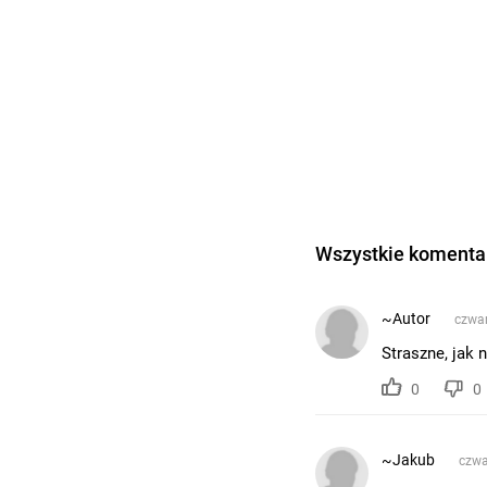
Wszystkie komentar
~Autor
czwar
Straszne, jak 
0
0
~Jakub
czwa