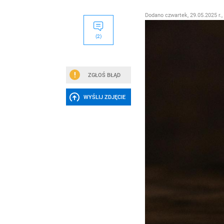
Dodano
czwartek, 29.05.2025 r.,
(2)
ZGŁOŚ BŁĄD
WYŚLIJ ZDJĘCIE