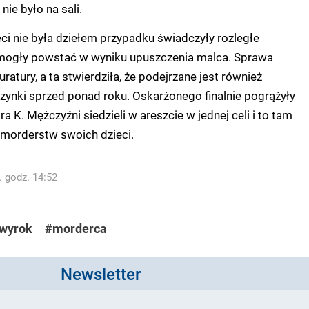
ie było na sali.
eci nie była dziełem przypadku świadczyły rozległe
e mogły powstać w wyniku upuszczenia malca. Sprawa
uratury, a ta stwierdziła, że podejrzane jest również
zynki sprzed ponad roku. Oskarżonego finalnie pogrążyły
ra K. Mężczyźni siedzieli w areszcie w jednej celi i to tam
 morderstw swoich dzieci.
. godz. 14:52
wyrok
#morderca
Newsletter