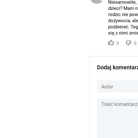
Niesamowite, 
dzieci? Mam na
rodzic nie pow
dożywocia, ale
pozbierać. Te
się z nimi zmi
0
0
Dodaj komentar