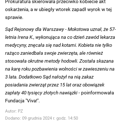
Prokuratura skierowała przeciwko kobiecie akt
oskarżenia, a w ubiegły wtorek zapadł wyrok w tej
sprawie.
Sąd Rejonowy dla Warszawy - Mokotowa uznał, że 57-
letnia Irena K., wykonująca na co dzień zawód lekarza
medycyny, znęcała się nad kotami. Kobieta nie tylko
rażąco zaniedbała swoje zwierzęta, ale również
stosowała okrutne metody hodowli. Została skazana
na karę roku pozbawienia wolności w zawieszeniu na
3 lata. Dodatkowo Sąd nałożył na nią zakaz
posiadania zwierząt przez 15 lat oraz obowiązek
zapłaty 40 tysięcy złotych nawiązki -
poinformowała
Fundacja "Viva!".
Autor:
PZ
Dodano: 09 grudnia 2024 r. godz. 14:50