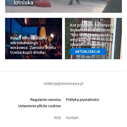
lotniska
Kot przypięty na smyczy
do balkonu na Bródnie.
"Bez wody, pada deszcz,
Rusza kino na dachu
wygląda na
warszawskiego
zdezorientowanego"
wieżowca. Zamiast biletu
AKTUALIZACJA
trzeba kupić drinka
redakcja@ewarszawa.pl
Regulamin serwisu
Polityka prywatności
Ustawienia plików cookies
RSS
Kontakt