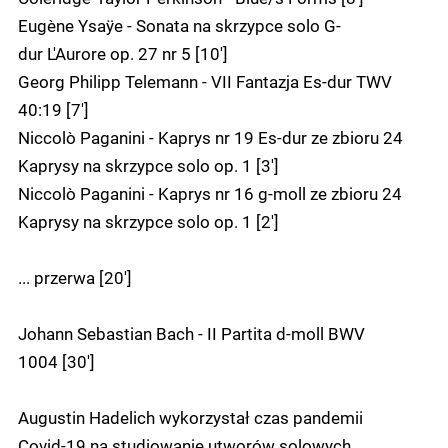
Eugène Ysaÿe - Sonata na skrzypce solo G-
dur L'Aurore op. 27 nr 5 [10']
Georg Philipp Telemann - VII Fantazja Es-dur TWV
40:19 [7']
Niccolò Paganini - Kaprys nr 19 Es-dur ze zbioru 24
Kaprysy na skrzypce solo op. 1 [3']
Niccolò Paganini - Kaprys nr 16 g-moll ze zbioru 24
Kaprysy na skrzypce solo op. 1 [2']
... przerwa [20']
Johann Sebastian Bach - II Partita d-moll BWV
1004 [30']
Augustin Hadelich wykorzystał czas pandemii
Covid-19 na studiowanie utworów solowych