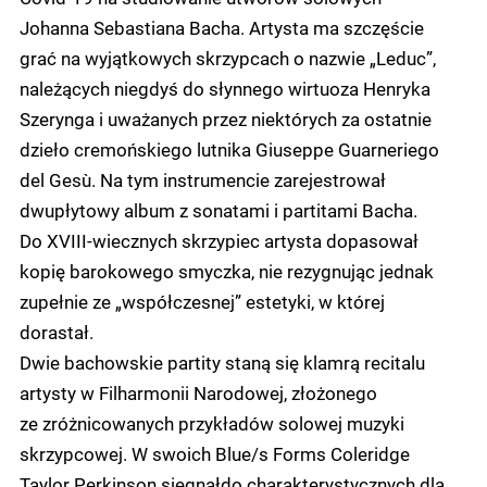
Johanna Sebastiana Bacha. Artysta ma szczęście
grać na wyjątkowych skrzypcach o nazwie „Leduc”,
należących niegdyś do słynnego wirtuoza Henryka
Szerynga i uważanych przez niektórych za ostatnie
dzieło cremońskiego lutnika Giuseppe Guarneriego
del Gesù. Na tym instrumencie zarejestrował
dwupłytowy album z sonatami i partitami Bacha.
Do XVIII-wiecznych skrzypiec artysta dopasował
kopię barokowego smyczka, nie rezygnując jednak
zupełnie ze „współczesnej” estetyki, w której
dorastał.
Dwie bachowskie partity staną się klamrą recitalu
artysty w Filharmonii Narodowej, złożonego
ze zróżnicowanych przykładów solowej muzyki
skrzypcowej. W swoich Blue/s Forms Coleridge
Taylor Perkinson sięgnąłdo charakterystycznych dla