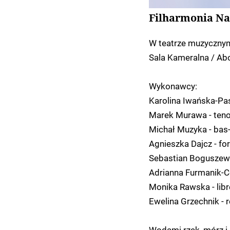
Filharmonia Na
W teatrze muzycznym
Sala Kameralna / Abo
Wykonawcy:
Karolina Iwańska-Paś
Marek Murawa - teno
Michał Muzyka - bas
Agnieszka Dajcz - fo
Sebastian Boguszews
Adrianna Furmanik-C
Monika Rawska - libr
Ewelina Grzechnik - r
Wodami rzek, mórz i