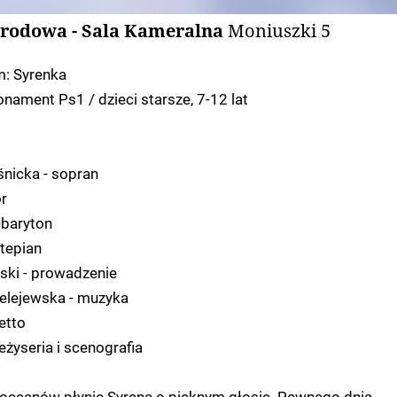
rodowa - Sala Kameralna
Moniuszki 5
: Syrenka
nament Ps1 / dzieci starsze, 7-12 lat
nicka - sopran
r
-baryton
rtepian
ki - prowadzenie
elejewska - muzyka
etto
eżyseria i scenografia
 oceanów płynie Syrena o pięknym głosie. Pewnego dnia