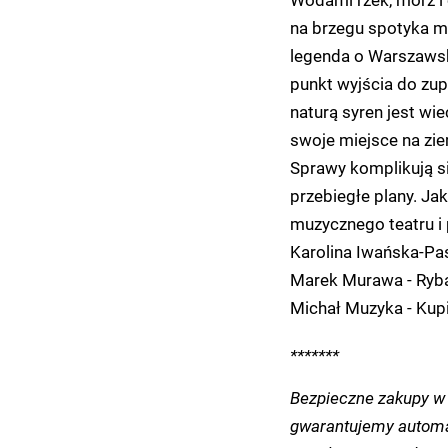
na brzegu spotyka m
legenda o Warszawski
punkt wyjścia do zup
naturą syren jest wi
swoje miejsce na zie
Sprawy komplikują si
przebiegłe plany. Ja
muzycznego teatru i 
Karolina Iwańska-Paś
Marek Murawa - Ryb
Michał Muzyka - Kup
*******
Bezpieczne zakupy w 
gwarantujemy automa