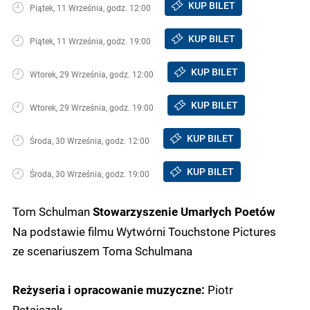
KUP BILET
Piątek, 11 Września, godz. 12:00
KUP BILET
Piątek, 11 Września, godz. 19:00
KUP BILET
Wtorek, 29 Września, godz. 12:00
KUP BILET
Wtorek, 29 Września, godz. 19:00
KUP BILET
Środa, 30 Września, godz. 12:00
KUP BILET
Środa, 30 Września, godz. 19:00
Tom Schulman
Stowarzyszenie Umarłych Poetów
Na podstawie filmu Wytwórni Touchstone Pictures
ze scenariuszem Toma Schulmana
Piotr
Reżyseria i opracowanie muzyczne:
Ratajczak