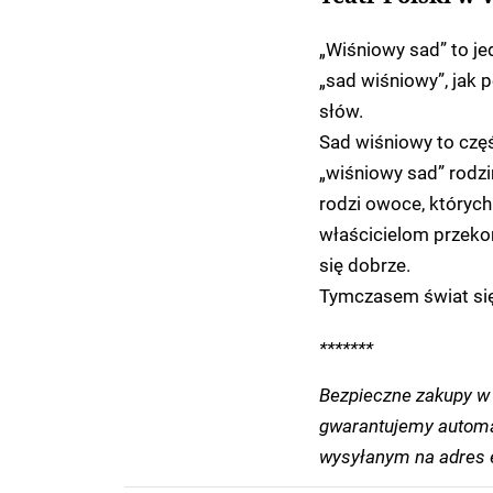
„Wiśniowy sad” to je
„sad wiśniowy”, jak p
słów.
Sad wiśniowy to czę
„wiśniowy sad” rodzi
rodzi owoce, których 
właścicielom przekon
się dobrze.
Tymczasem świat się z
*******
Bezpieczne zakupy w 
gwarantujemy automa
wysyłanym na adres e