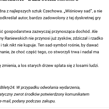
dna z najlepszych sztuk Czechowa. „Wiśniowy sad”, a nie
odkreślał autor, bardzo zadowolony z tej dyskretnej gry
ść gospodarstwa zazwyczaj przynosząca dochód. Ale
ny Raniewskich nie przynosi już zysków, zdziczał i rzadko
i tak nikt nie kupuje. Ten sad-symbol rośnie, by dawać
anie, że choć część tego, co stworzyli trwa i nadal ma
mienia, a los starych drzew splata się z losami ludzi.
Bilety24. W przypadku odwołania wydarzenia,
tyczny zwrot środków potwierdzony komunikatem
-mail, podany podczas zakupu.