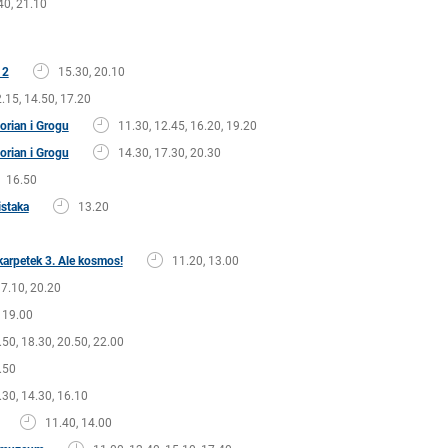
40, 21.10
 2
15.30, 20.10
.15, 14.50, 17.20
rian i Grogu
11.30, 12.45, 16.20, 19.20
rian i Grogu
14.30, 17.30, 20.30
16.50
istaka
13.20
arpetek 3. Ale kosmos!
11.20, 13.00
17.10, 20.20
19.00
.50, 18.30, 20.50, 22.00
.50
.30, 14.30, 16.10
11.40, 14.00