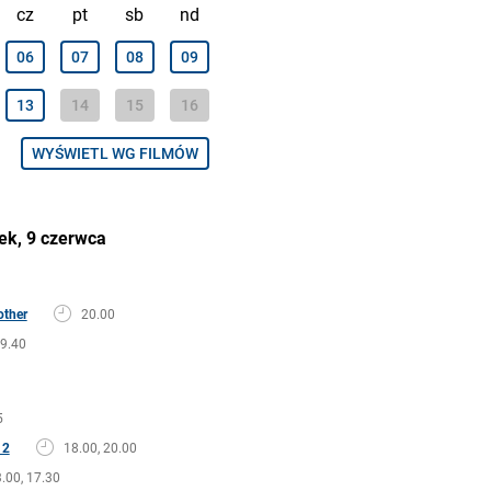
cz
pt
sb
nd
06
07
08
09
13
14
15
16
WYŚWIETL WG FILMÓW
ek, 9 czerwca
other
20.00
9.40
5
 2
18.00, 20.00
.00, 17.30