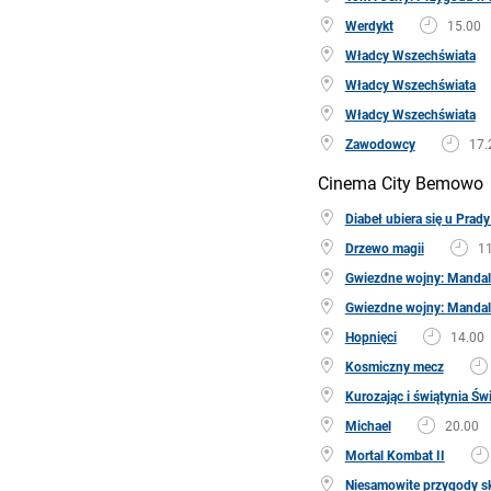
Werdykt
15.00
Władcy Wszechświata
Władcy Wszechświata
Władcy Wszechświata
Zawodowcy
17.
Cinema City Bemowo
Diabeł ubiera się u Prady
Drzewo magii
11
Gwiezdne wojny: Mandalo
Gwiezdne wojny: Mandalo
Hopnięci
14.00
Kosmiczny mecz
Kurozając i świątynia Św
Michael
20.00
Mortal Kombat II
Niesamowite przygody sk