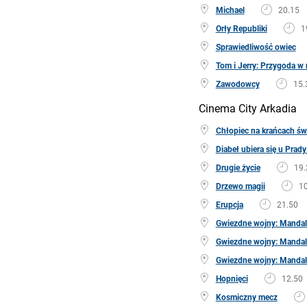
Michael
20.15
Orły Republiki
1
Sprawiedliwość owiec
Tom i Jerry: Przygoda 
Zawodowcy
15.
Cinema City Arkadia
Chłopiec na krańcach św
Diabeł ubiera się u Prady
Drugie życie
19.
Drzewo magii
10
Erupcja
21.50
Gwiezdne wojny: Mandalo
Gwiezdne wojny: Mandalo
Gwiezdne wojny: Mandalo
Hopnięci
12.50
Kosmiczny mecz