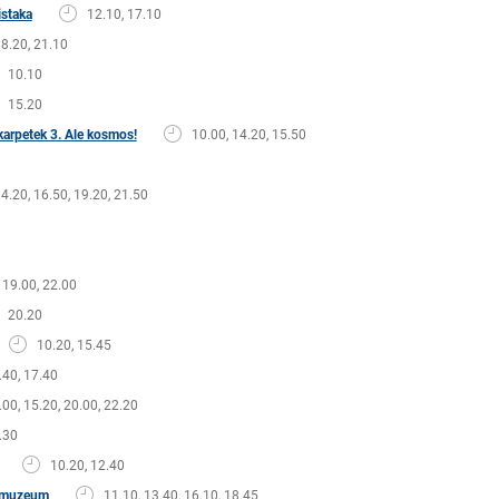
istaka
12.10, 17.10
18.20, 21.10
10.10
15.20
arpetek 3. Ale kosmos!
10.00, 14.20, 15.50
14.20, 16.50, 19.20, 21.50
19.00, 22.00
20.20
10.20, 15.45
.40, 17.40
.00, 15.20, 20.00, 22.20
.30
10.20, 12.40
w muzeum
11.10, 13.40, 16.10, 18.45