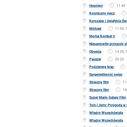
Hopnięci
11.40
Kosmiczny mecz
Kurozając i świątynia Św
Michael
11.00, 
Mortal Kombat II
Niesamowite przygody sk
Obsesja
14.20, 
Pasażer
20.20
Podziemny krąg
Sprawiedliwość owiec
Straszny film
11
Straszny film
14
Super Mario Galaxy Film
Tom i Jerry: Przygoda 
Władcy Wszechświata
Władcy Wszechświata