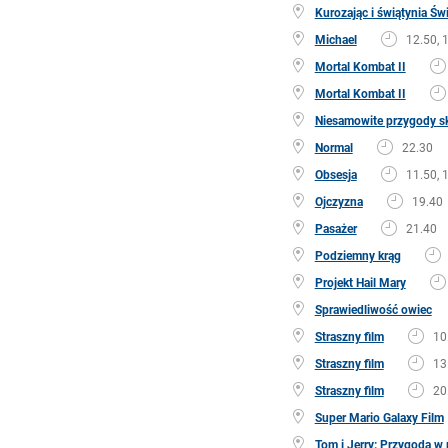
Kurozając i świątynia Św
Michael
12.50, 
Mortal Kombat II
Mortal Kombat II
Niesamowite przygody sk
Normal
22.30
Obsesja
11.50, 
Ojczyzna
19.40
Pasażer
21.40
Podziemny krąg
Projekt Hail Mary
Sprawiedliwość owiec
Straszny film
10
Straszny film
13
Straszny film
20
Super Mario Galaxy Film
Tom i Jerry: Przygoda 