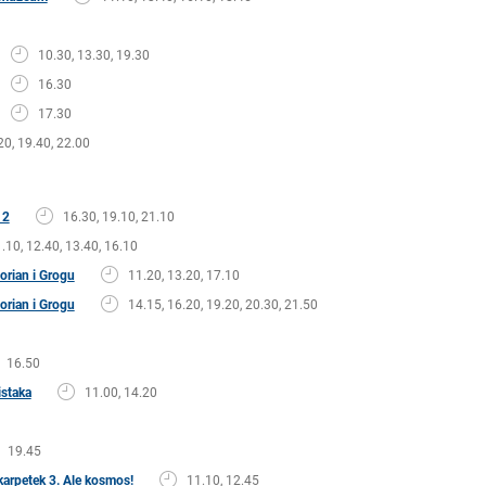
10.30, 13.30, 19.30
16.30
17.30
20, 19.40, 22.00
 2
16.30, 19.10, 21.10
.10, 12.40, 13.40, 16.10
rian i Grogu
11.20, 13.20, 17.10
rian i Grogu
14.15, 16.20, 19.20, 20.30, 21.50
16.50
istaka
11.00, 14.20
19.45
arpetek 3. Ale kosmos!
11.10, 12.45