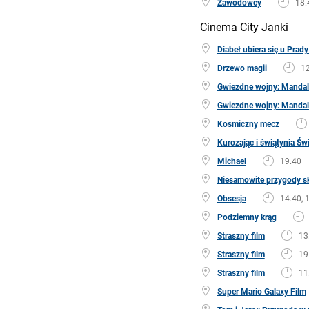
Zawodowcy
18.
Cinema City Janki
Diabeł ubiera się u Prady
Drzewo magii
12
Gwiezdne wojny: Mandalo
Gwiezdne wojny: Mandalo
Kosmiczny mecz
Kurozając i świątynia Św
Michael
19.40
Niesamowite przygody sk
Obsesja
14.40, 
Podziemny krąg
Straszny film
13
Straszny film
19
Straszny film
11
Super Mario Galaxy Film