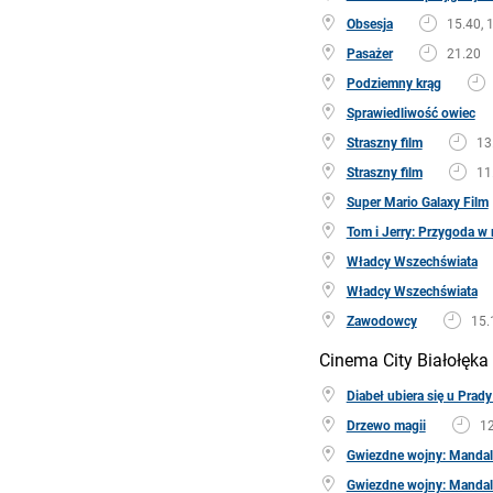
Obsesja
15.40, 
Pasażer
21.20
Podziemny krąg
Sprawiedliwość owiec
Straszny film
13
Straszny film
11
Super Mario Galaxy Film
Tom i Jerry: Przygoda 
Władcy Wszechświata
Władcy Wszechświata
Zawodowcy
15.
Cinema City Białołęka
Diabeł ubiera się u Prady
Drzewo magii
12
Gwiezdne wojny: Mandalo
Gwiezdne wojny: Mandalo