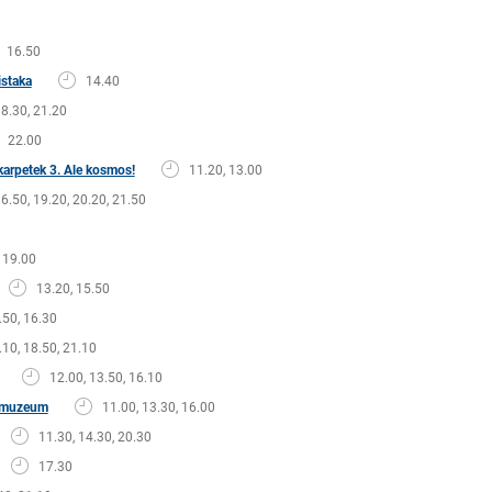
16.50
istaka
14.40
18.30, 21.20
22.00
arpetek 3. Ale kosmos!
11.20, 13.00
16.50, 19.20, 20.20, 21.50
19.00
13.20, 15.50
.50, 16.30
.10, 18.50, 21.10
12.00, 13.50, 16.10
w muzeum
11.00, 13.30, 16.00
11.30, 14.30, 20.30
17.30