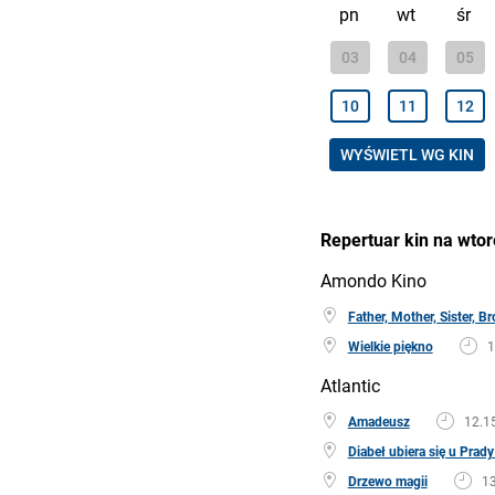
pn
wt
śr
03
04
05
10
11
12
WYŚWIETL WG KIN
Repertuar kin na wtor
Amondo Kino
Father, Mother, Sister, Br
Wielkie piękno
1
Atlantic
Amadeusz
12.1
Diabeł ubiera się u Prady
Drzewo magii
13