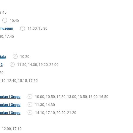
9.45
15.45
w muzeum
11.00, 15.30
30, 17.45
iata
10.20
 2
11.50, 14.30, 19.20, 22.00
20
.10, 12.40, 15.15, 17.50
rian i Grogu
10.00, 10.50, 12.30, 13.00, 13.50, 16.00, 16.50
rian i Grogu
11.30, 14.30
rian i Grogu
14.10, 17.10, 20.20, 21.20
12.00, 17.10