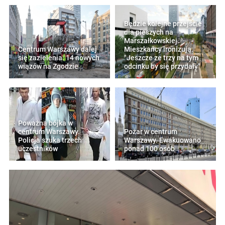
Będzie kolejne przejście
dla pieszych na
Marszałkowskiej.
Centrum Warszawy dalej
Mieszkańcy ironizują.
się zazielenia. 14 nowych
"Jeszcze ze trzy na tym
wiązów na Zgodzie
odcinku by się przydały"
Poważna bójka w
centrum Warszawy.
Pożar w centrum
Policja szuka trzech
Warszawy. Ewakuowano
uczestników
ponad 100 osób