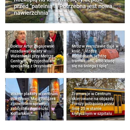
przed "patelnią". "Potrzebna jest nowa
nawierzchnia"
Doktor Artur Zagajewski
Mróz w Warszawie daje w
rozadawał kwiaty w
kość. "Jeżdżę
Walentynki przy Metrze
autobusem, jeżdżę
Centrum. "Przyjechałam
tramwajami, albo kładę
specjalnie z Ursynowa"
się na śniegu i śpię"
Ważne plakaty w centrum
Tramwaje w Centrum
Warszawy. Mają związek
skierowane na objazdy.
z powrotem sprawy
Pieszy potrącony przez
zabójstwa Agnieszki
linię 25 w stanie
Kotlarskiej
krytycznym w szpitalu