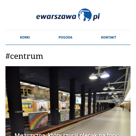
#centrum
Mężczyzna, który rzucił plecak na tory