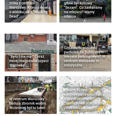
znika z centrum
gdzie był kultowy
Warszawy. Klienci mówią
"Sezam". Co zastaliśmy
o widoku jak z "Walking
na miejscu? Mamy
Dead"
zdjęcia
Czy można postawić
pachołek na publicznym
"Było i nie ma!" Coraz
miejscu parkingowym? W
mniej magnesów szpeci
centrum Warszawy to
Starówkę
notoryczne
Kilkadziesiąt milionów
złotych będzie
kosztowała rewitalizacja
W centrum Warszawy
4 ulic w centrum.
budują zbiornik wodny.
Zakończenie prac latem
Wcześniej był tu tunel
2026 roku