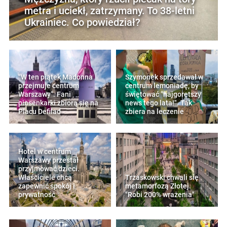
metra i uciekł, zatrzymany. To 38-letni
Ukrainiec. Co powiedział?
"W ten piątek Madonna
Szymonek sprzedawał w
przejmuje centrum
centrum lemoniadę, by
Warszawy". Fani
świętować "najgorętszy
piosenkarki zbiorą się na
news tego lata!". Tak
Placu Defilad
zbiera na leczenie
Hotel w centrum
Warszawy przestał
przyjmować dzieci.
Właściciele chcą
Trzaskowski chwali się
zapewnić spokój i
metamorfozą Złotej.
prywatność
"Robi 200% wrażenia"