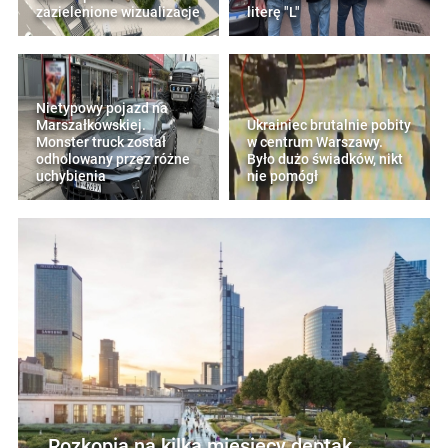
zazielenione wizualizacje
literę "L"
Nietypowy pojazd na
Marszałkowskiej.
Ukrainiec brutalnie pobity
Monster truck został
w centrum Warszawy.
odholowany przez różne
Było dużo świadków, nikt
uchybienia
nie pomógł
Rozkopią na kilka miesięcy deptak