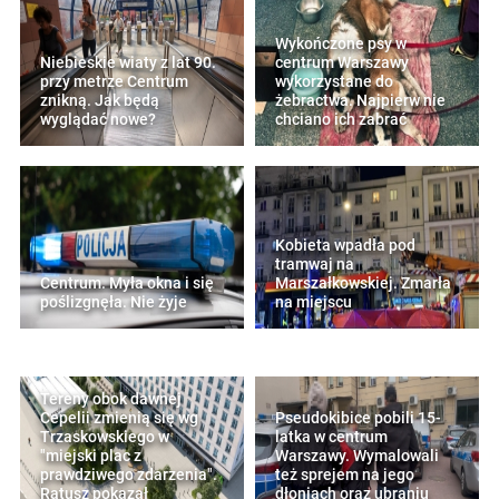
Wykończone psy w
Niebieskie wiaty z lat 90.
centrum Warszawy
przy metrze Centrum
wykorzystane do
znikną. Jak będą
żebractwa. Najpierw nie
wyglądać nowe?
chciano ich zabrać
Kobieta wpadła pod
tramwaj na
Centrum. Myła okna i się
Marszałkowskiej. Zmarła
poślizgnęła. Nie żyje
na miejscu
Tereny obok dawnej
Cepelii zmienią się wg
Pseudokibice pobili 15-
Trzaskowskiego w
latka w centrum
"miejski plac z
Warszawy. Wymalowali
prawdziwego zdarzenia".
też sprejem na jego
Ratusz pokazał
dłoniach oraz ubraniu