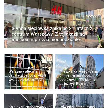
Słynna sieciówka znika po 21 latach z
centrum Warszawy. Z tej okazji na
miejscu impreza i niespodzianki
Do restauracji w centrum
Warszawy wleciała
Mieszkańcy wieżowca na
gadająca papuga. "Akcja
Chmielnej mają dość
wyglądała jak scena z
podróżnych. "Tu się nie
filmu"
da już żyć. Boję się"
Kolejny sklep spożywczy
Odwiedziliśmy budynek,