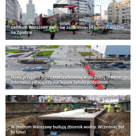
Centrum Warszawy dalej się zazielenia. 14 nowych wiązów
na Zgodzie
Nowe przejście przez Marszałkowską w osi Złotej otwarte.
Internauci pytają, czy nie lepsze byłoby podziemne
W centrum Warszawy budują zbiornik wodny. Wcześniej był
tu tunel