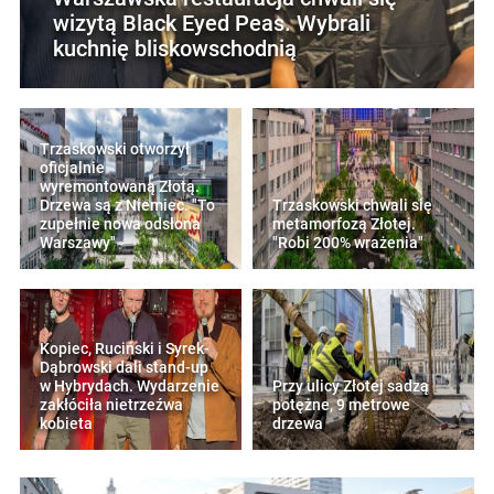
wizytą Black Eyed Peas. Wybrali
kuchnię bliskowschodnią
Trzaskowski otworzył
oficjalnie
wyremontowaną Złotą.
Drzewa są z Niemiec. "To
Trzaskowski chwali się
zupełnie nowa odsłona
metamorfozą Złotej.
Warszawy"
"Robi 200% wrażenia"
Kopiec, Ruciński i Syrek-
Dąbrowski dali stand-up
w Hybrydach. Wydarzenie
Przy ulicy Złotej sadzą
zakłóciła nietrzeźwa
potężne, 9 metrowe
kobieta
drzewa