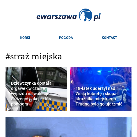
#straż miejska
Dziewczynka dostała
drgawek w czasie
18-latek uderzył nad
wyjazdu na wakacje.
Wisłą kobietę i skopał
Szczegóły akcji, która
strażnika miejskiego.
pomogła
Trudno było go ujarzmić