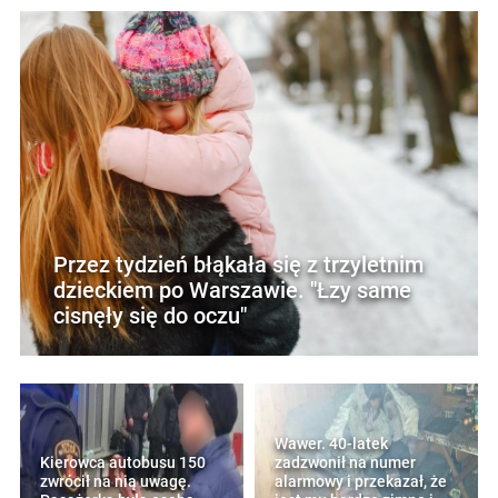
Przez tydzień błąkała się z trzyletnim
dzieckiem po Warszawie. "Łzy same
cisnęły się do oczu"
Wawer. 40-latek
Kierowca autobusu 150
zadzwonił na numer
zwrócił na nią uwagę.
alarmowy i przekazał, że