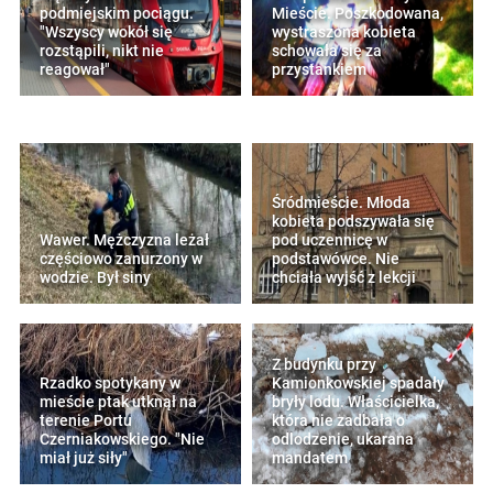
podmiejskim pociągu.
Mieście. Poszkodowana,
"Wszyscy wokół się
wystraszona kobieta
rozstąpili, nikt nie
schowała się za
reagował"
przystankiem
Śródmieście. Młoda
kobieta podszywała się
Wawer. Mężczyzna leżał
pod uczennicę w
częściowo zanurzony w
podstawówce. Nie
wodzie. Był siny
chciała wyjść z lekcji
Z budynku przy
Rzadko spotykany w
Kamionkowskiej spadały
mieście ptak utknął na
bryły lodu. Właścicielka,
terenie Portu
która nie zadbała o
Czerniakowskiego. "Nie
odlodzenie, ukarana
miał już siły"
mandatem