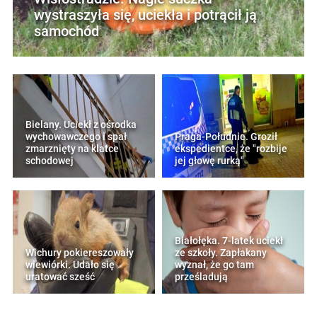
wystraszyła się, uciekła i potrącił ją
samochód
Bielany. Uciekł z ośrodka
wychowawczego i spał
Praga-Południe. Groził
zmarznięty na klatce
ekspedientce, że "rozbije
schodowej
jej głowę rurką"
Białołęka. 7-latek uciekł
Wichury pokiereszowały
ze szkoły. Zapłakany
wiewiórki. Udało się
wyznał, że go tam
uratować sześć
prześladują