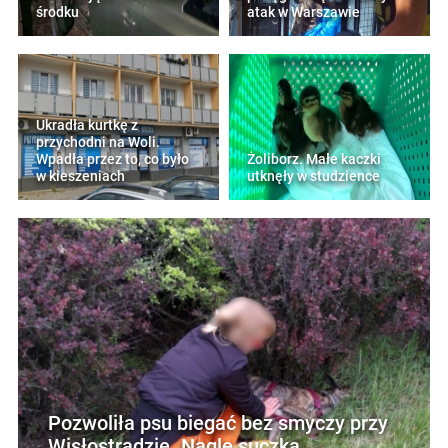
środku
atak w Warszawie
Ukradła kurtkę z
przychodni na Woli.
Wpadła przez to, co było
Żoliborz. Małe kaczki
w kieszeniach
utknęły w studzience
Pozwoliła psu biegać bez smyczy przy
Wisłostradzie. Nagle suczka