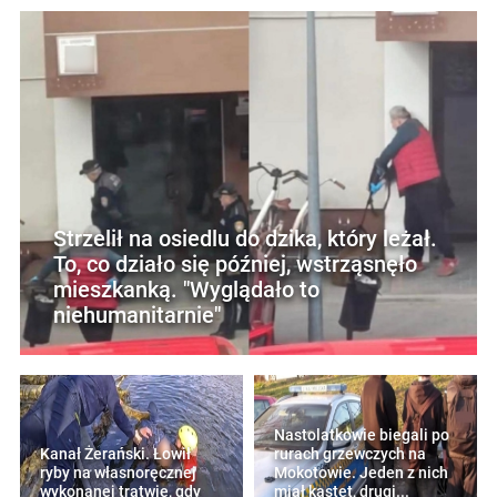
Strzelił na osiedlu do dzika, który leżał.
To, co działo się później, wstrząsnęło
mieszkanką. "Wyglądało to
niehumanitarnie"
Nastolatkowie biegali po
Kanał Żerański. Łowił
rurach grzewczych na
ryby na własnoręcznej
Mokotowie. Jeden z nich
wykonanej tratwie, gdy
miał kastet, drugi...