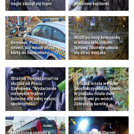
nagle zaczął się topić
pluszowe kajdanki
Woził po nocy koleżankę
Bemowo. Podrzucił
w wózku sklepowym.
śmieci, ale wpadł przez
Sprawą zainteresowała
kartę do bankomatu
się straż miejska
Strażnik miejski zmarł na
służbie na Placu
13-latka leżała w Parku
Szembeka. "Wydarzenie
Świętokrzyskim na ławce.
niezwykle trudne i
W plecaku miała dwie
bolesne dla całej naszej
półlitrówki po wódce.
społeczności"
Zabrała ją karetka
Mężczyzna zasłabł w
Szarpanina na Starym