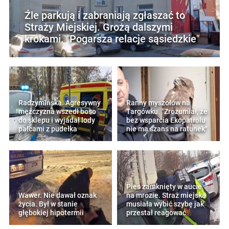
Źle parkują i zabraniają zgłaszać to
Straży Miejskiej. Grożą dalszymi
krokami. "Pogarsza relacje sąsiedzkie"
Radzymińska. Agresywny
Ranny myszołów na
mężczyzna wszedł boso
Targówku. "Zrozumiał, że
do sklepu i wyjadał lody
bez wsparcia Ekopatrolu
palcami z pudełka
nie ma szans na ratunek"
Pies zamknięty w aucie
Wawer. Nie dawał oznak
na mrozie. Straż miejska
życia. Był w stanie
musiała wybić szybę jak
głębokiej hipotermii
przestał reagować