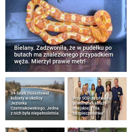
Bielany. Zadzwoniła, że w pudełku po
butach ma znalezionego przypadkiem
węża. Mierzył prawie metr!
34-latek molestował
kobiety w okolicy
Przy SOR-ze otwarto
Jeziorka
posterunek straży
Czerniakowskiego. Jedna
miejskiej. "Dla
z nich była niepełnoletnia
bezpieczeństwa"