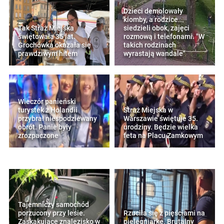
Dzieci demolowały
klomby, a rodzice...
Tak Straż Miejska
siedzieli obok, zajęci
świętowała 35 lat.
rozmową i telefonami. "W
Grochówka okazała się
takich rodzinach
prawdziwym hitem
wyrastają wandale"
Wieczór panieński
turystek z Holandii
Straż Miejska w
przybrał niespodziewany
Warszawie świętuje 35.
obrót. Panie były
urodziny. Będzie wielka
zrozpaczone
feta na Placu Zamkowym
Tajemniczy samochód
porzucony przy lesie.
Rzuciła się z pięściami na
Zaskakujące znalezisko w
pielęgniarkę. Brutalny