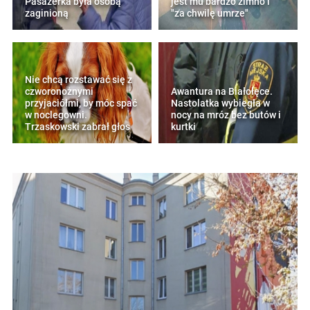
Pasażerka była osobą
jest mu bardzo zimno i
zaginioną
"za chwilę umrze"
Nie chcą rozstawać się z
czworonożnymi
Awantura na Białołęce.
przyjaciółmi, by móc spać
Nastolatka wybiegła w
w noclegowni.
nocy na mróz bez butów i
Trzaskowski zabrał głos
kurtki