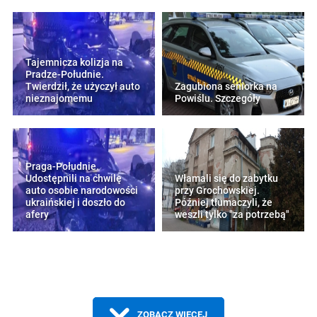
Tajemnicza kolizja na
Pradze-Południe.
Twierdził, że użyczył auto
Zagubiona seniorka na
nieznajomemu
Powiślu. Szczegóły
Praga-Południe.
Udostępnili na chwilę
Włamali się do zabytku
auto osobie narodowości
przy Grochowskiej.
ukraińskiej i doszło do
Później tłumaczyli, że
afery
weszli tylko "za potrzebą"
ZOBACZ WIĘCEJ