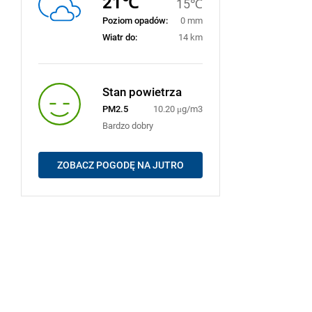
21℃
15℃
Poziom opadów:
0 mm
Wiatr do:
14 km
Stan powietrza
PM2.5
10.20 μg/m3
Bardzo dobry
ZOBACZ POGODĘ NA JUTRO