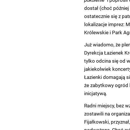
dostał (choć później 
ostatecznie się z pa
lokalizacje imprez: 
Królewskie i Park Ag
Już wiadomo, że ple
Dyrekcja Łazienek K
tylko odcina się od w
jakiekolwiek koncerty
Łazienki domagają się
że zabytkowy ogród 
inicjatywą.
Radni miejscy, bez w
zostawili na organiza
Fijałkowski, przyzna
podważone. Choć cykl