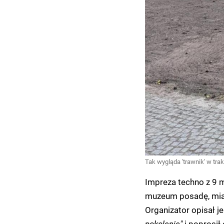
Tak wygląda 'trawnik' w tra
Impreza techno z 9 m
muzeum posadę, miał
Organizator opisał j
pokolenie"
i poprosił 