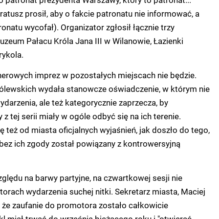
ratusz prosił, aby o fakcie patronatu nie informować, a
tronatu wycofał).
Organizator zgłosił łącznie trzy
Muzeum Pałacu Króla Jana III w Wilanowie, Łazienki
rykola.
nerowych imprez w pozostałych miejscach nie będzie.
rólewskich wydała stanowcze oświadczenie, w którym nie
ydarzenia, ale też kategorycznie zaprzecza, by
 z tej serii miały w ogóle odbyć się na ich terenie.
 też od miasta oficjalnych wyjaśnień, jak doszło do tego,
bez ich zgody został powiązany z kontrowersyjną
zględu na barwy partyjne, na czwartkowej sesji nie
torach wydarzenia suchej nitki. Sekretarz miasta, Maciej
ł, że zaufanie do promotora zostało całkowicie
 miał trwać do września bieżącego roku i "otwierać