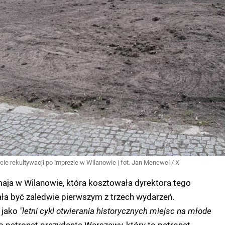
kcie rekultywacji po imprezie w Wilanowie | fot. Jan Mencwel / X
aja w Wilanowie, która kosztowała dyrektora tego
a być zaledwie pierwszym z trzech wydarzeń.
e jako
"letni cykl otwierania historycznych miejsc na młode
o patronat prezydenta Warszawy, który to patronat...