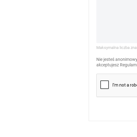
Maksymalna liczba zna
Nie jesteś anonimowy
akceptujesz
Regulami