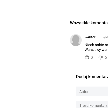
Wszystkie komentar
~Autor
piąte
Niech sobie r
Warszawy war
2
0
Dodaj komentar