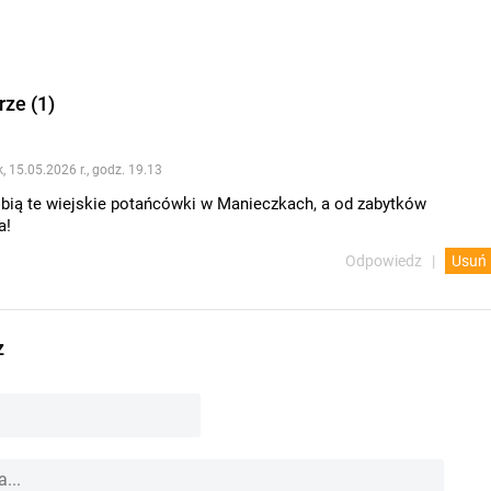
ze (1)
k, 15.05.2026 r., godz. 19.13
obią te wiejskie potańcówki w Manieczkach, a od zabytków
a!
Odpowiedz
Usuń
z