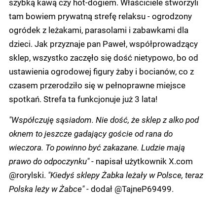
szybką kawą czy hot-dogiem. Właściciele stworzyli
tam bowiem prywatną strefę relaksu - ogrodzony
ogródek z leżakami, parasolami i zabawkami dla
dzieci. Jak przyznaje pan Paweł, współprowadzący
sklep, wszystko zaczęło się dość nietypowo, bo od
ustawienia ogrodowej figury żaby i bocianów, co z
czasem przerodziło się w pełnoprawne miejsce
spotkań. Strefa ta funkcjonuje już 3 lata!
"Współczuję sąsiadom. Nie dość, że sklep z alko pod
oknem to jeszcze gadający goście od rana do
wieczora. To powinno być zakazane. Ludzie mają
prawo do odpoczynku"
- napisał użytkownik X.com
@rorylski.
"Kiedyś sklepy Żabka leżały w Polsce, teraz
Polska leży w Żabce"
- dodał @TajneP69499.