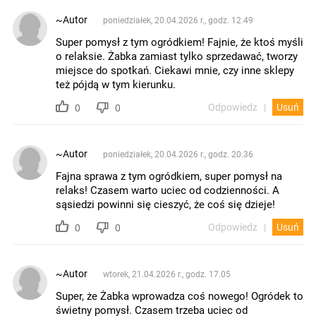
~Autor
poniedziałek, 20.04.2026 r., godz. 12.49
Super pomysł z tym ogródkiem! Fajnie, że ktoś myśli
o relaksie. Żabka zamiast tylko sprzedawać, tworzy
miejsce do spotkań. Ciekawi mnie, czy inne sklepy
też pójdą w tym kierunku.
Odpowiedz
Usuń
0
0
~Autor
poniedziałek, 20.04.2026 r., godz. 20.36
Fajna sprawa z tym ogródkiem, super pomysł na
relaks! Czasem warto uciec od codzienności. A
sąsiedzi powinni się cieszyć, że coś się dzieje!
Odpowiedz
Usuń
0
0
~Autor
wtorek, 21.04.2026 r., godz. 17.05
Super, że Żabka wprowadza coś nowego! Ogródek to
świetny pomysł. Czasem trzeba uciec od