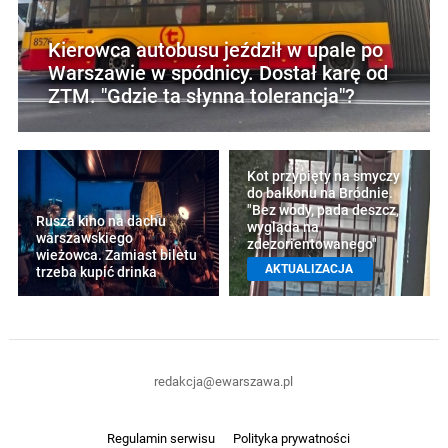
Kierowca autobusu jeździł w upale po
Warszawie w spódnicy. Dostał karę od
ZTM. "Gdzie ta słynna tolerancja"?
Kot przypięty na smyczy
do balkonu na Bródnie.
"Bez wody, pada deszcz,
Rusza kino na dachu
wygląda na
warszawskiego
zdezorientowanego"
wieżowca. Zamiast biletu
AKTUALIZACJA
trzeba kupić drinka
redakcja@ewarszawa.pl
Regulamin serwisu
Polityka prywatności