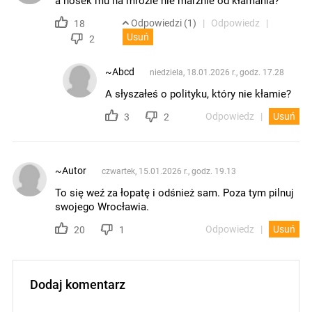
a nosek mu na mrozie nie marźnie od kłamania?
Odpowiedzi (1)
Odpowiedz
18
Usuń
2
~Abcd
niedziela, 18.01.2026 r., godz. 17.28
A słyszałeś o polityku, który nie kłamie?
Odpowiedz
Usuń
3
2
~Autor
czwartek, 15.01.2026 r., godz. 19.13
To się weź za łopatę i odśnież sam. Poza tym pilnuj
swojego Wrocławia.
Odpowiedz
Usuń
20
1
Dodaj komentarz