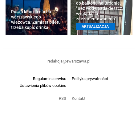
do balkonu na Bródnie.
"Bez wody, pada deszcz,
Rusza kino na dachu
wygląda na
warszawskiego
zdezorientowanego"
wieżowca. Zamiast biletu
AKTUALIZACJA
trzeba kupić drinka
redakcja@ewarszawa.pl
Regulamin serwisu
Polityka prywatności
Ustawienia plików cookies
RSS
Kontakt