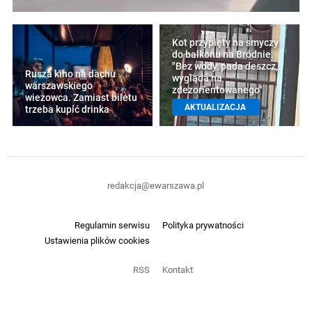
Kot przypięty na smyczy
do balkonu na Bródnie.
"Bez wody, pada deszcz,
Rusza kino na dachu
wygląda na
warszawskiego
zdezorientowanego"
wieżowca. Zamiast biletu
AKTUALIZACJA
trzeba kupić drinka
redakcja@ewarszawa.pl
Regulamin serwisu
Polityka prywatności
Ustawienia plików cookies
RSS
Kontakt