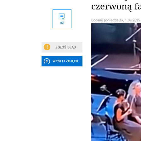
czerwoną f
Dodano
poniedziałek, 1.09.2025 
(5)
ZGŁOŚ BŁĄD
WYŚLIJ ZDJĘCIE