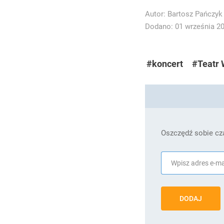
Autor:
Bartosz Pańczyk
Dodano: 01 września 202
#koncert
#Teatr 
Oszczędź sobie cza
DODAJ