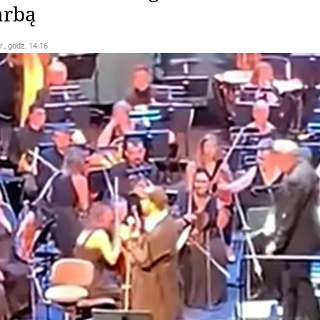
arbą
r., godz. 14.16