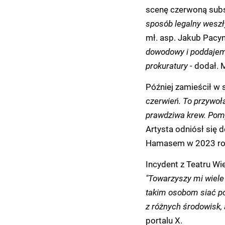
scenę czerwoną sub
sposób legalny weszły
mł. asp. Jakub Pacyn
dowodowy i poddajemy
prokuratury
- dodał. 
Później zamieścił w 
czerwień. To przywoł
prawdziwa krew. Pomy
Artysta odniósł się d
Hamasem w 2023 ro
Incydent z Teatru Wi
"Towarzyszy mi wiele 
takim osobom siać p
z różnych środowisk,
portalu X.