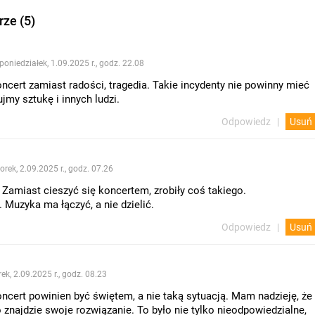
ze (5)
poniedziałek, 1.09.2025 r., godz. 22.08
ncert zamiast radości, tragedia. Takie incydenty nie powinny mieć
jmy sztukę i innych ludzi.
Odpowiedz
Usuń
orek, 2.09.2025 r., godz. 07.26
 Zamiast cieszyć się koncertem, zrobiły coś takiego.
 Muzyka ma łączyć, a nie dzielić.
Odpowiedz
Usuń
ek, 2.09.2025 r., godz. 08.23
ncert powinien być świętem, a nie taką sytuacją. Mam nadzieję, że
znajdzie swoje rozwiązanie. To było nie tylko nieodpowiedzialne,