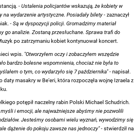
stancją.
- Ustalenia policjantów wskazują, że kobiety w
 na wydarzenie artystyczne. Posiadały bilety
- zaznaczył
iak.
- Są w dyspozycji policji. Gromadzimy materiał
 go analizie. Zostaną przesłuchane. Sprawa trafi do
Muzyk po zatrzymaniu kobiet kontynuował koncert.
sieci wpis.
"Otworzyłem oczy i zobaczyłem wszędzie
ało bardzo bolesne wspomnienia, chociaż nie była to
ślałem o tym, co wydarzyło się 7 października"
- napisał.
o daty masakry w Be'eri, która rozpoczęła wojnę Izraela z
ku.
elkiego potępił naczelny rabin Polski Michael Schudrich.
myśli i emocji, ale najważniejsze abyśmy nie pozwolili
odziałów. Jesteśmy osobami wielu wyznań, wywodzimy się
 ale dążenie do pokoju zawsze nas jednoczy"
- stwierdził na