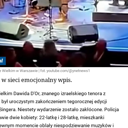
ze Wielkim w Warszawie | fot. youtube.com/@ynetnews1
 w sieci emocjonalny wpis.
elkim Dawida D'Or, znanego izraelskiego tenora z
va był uroczystym zakończeniem tegorocznej edycji
ingera. Niestety wydarzenie zostało zakłócone. Policja
wie dwie kobiety: 22-latkę i 28-latkę, mieszkanki
pewnym momencie oblały niespodziewanie muzyków i