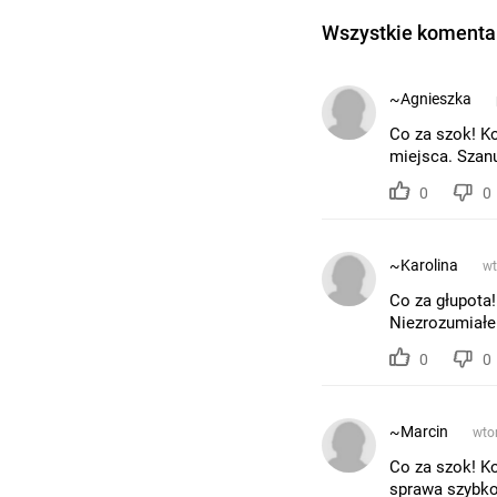
Wszystkie komentar
~Agnieszka
Co za szok! Ko
miejsca. Szanu
0
0
~Karolina
wt
Co za głupota!
Niezrozumiałe.
0
0
~Marcin
wtor
Co za szok! Ko
sprawa szybko 