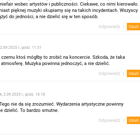
 niefair wobec artystów i publiczności. Ciekawe, co nimi kierowało.
miast pięknej muzyki skupiamy się na takich incydentach. Wszyscy
yć do jedności, a nie dzielić się w ten sposób.
Odpowiedz
Usuń
 2.09.2025 r., godz. 11.51
 czemu ktoś mógłby to zrobić na koncercie. Szkoda, że taka
 atmosferę. Muzyka powinna jednoczyć, a nie dzielić.
Odpowiedz
Usuń
k, 2.09.2025 r., godz. 18.18
Tego nie da się zrozumieć. Wydarzenia artystyczne powinny
ie dzielić. To bardzo smutne.
Odpowiedz
Usuń