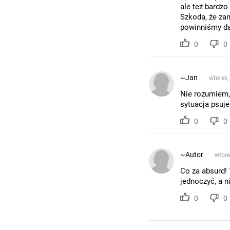
ale też bardzo
Szkoda, że za
powinniśmy dąż
0
0
~Jan
wtorek,
Nie rozumiem,
sytuacja psuje
0
0
~Autor
wtore
Co za absurd! 
jednoczyć, a n
0
0