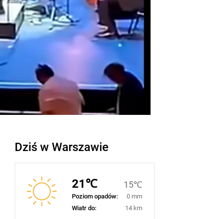
Dziś w Warszawie
21℃
15℃
Poziom opadów:
0 mm
Wiatr do:
14 km