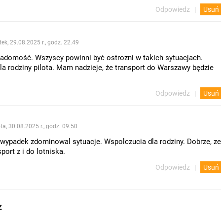
Odpowiedz
Usuń
tek, 29.08.2025 r., godz. 22.49
iadomość. Wszyscy powinni być ostrozni w takich sytuacjach.
a rodziny pilota. Mam nadzieje, że transport do Warszawy będzie
Odpowiedz
Usuń
ta, 30.08.2025 r., godz. 09.50
 wypadek zdominowal sytuacje. Wspolczucia dla rodziny. Dobrze, ze
port z i do lotniska.
Odpowiedz
Usuń
z