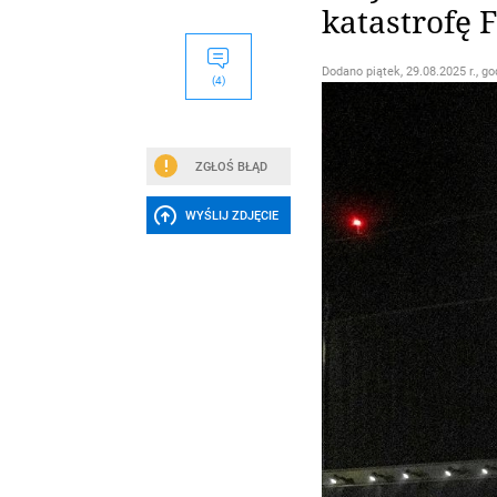
katastrofę 
Dodano
piątek, 29.08.2025 r., go
(4)
ZGŁOŚ BŁĄD
WYŚLIJ ZDJĘCIE