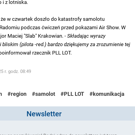
i z lotniska.
 że w czwartek doszło do katastrofy samolotu
Radomiu podczas ćwiczeń przed pokazami Air Show. W
jor Maciej "Slab" Krakowian. -
Składając wyrazy
 bliskim (pilota -red.) bardzo dziękujemy za zrozumienie tej
 poinformował rzecznik PLL LOT.
5 r. godz. 08:49
m
#region
#samolot
#PLL LOT
#komunikacja
Newsletter