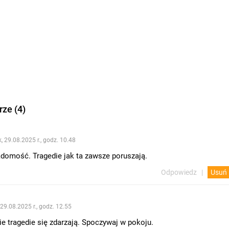
ze (4)
k, 29.08.2025 r., godz. 10.48
domość. Tragedie jak ta zawsze poruszają.
Odpowiedz
Usuń
 29.08.2025 r., godz. 12.55
ie tragedie się zdarzają. Spoczywaj w pokoju.