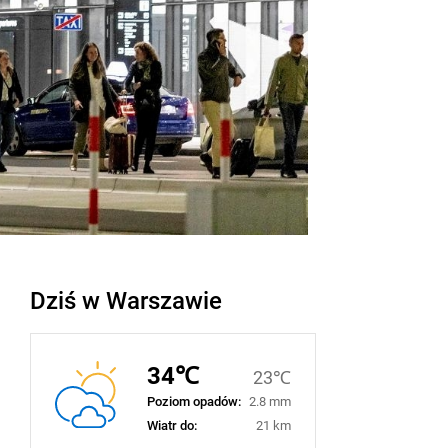
Dziś w Warszawie
34℃
23℃
Poziom opadów:
2.8 mm
Wiatr do:
21 km