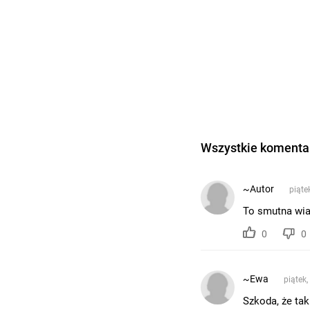
Wszystkie komentar
~Autor
piąte
To smutna wia
0
0
~Ewa
piątek,
Szkoda, że tak