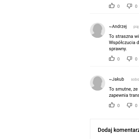
0
0
~Andrzej
pią
To straszna w
Współczucia dl
sprawny.
0
0
~Jakub
sobo
To smutne, ze
zapewnia trans
0
0
Dodaj komentar