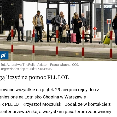
fot. Autorstwa ThePolishAviator - Praca własna, CC0,
.org/w/index.php?curid=151849849
ą liczyć na pomoc PLL LOT.
nowane wszystkie na piątek 29 sierpnia rejsy do i z
eniesione na Lotnisko Chopina w Warszawie -
k PLL LOT Krzysztof Moczulski. Dodał, że w kontakcie z
l center przewoźnika, a wszystkim pasażerom zapewniony