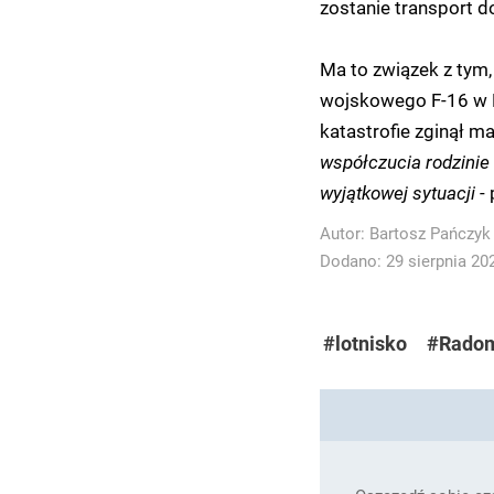
zostanie transport do 
Ma to związek z tym,
wojskowego F-16 w 
katastrofie zginął ma
współczucia rodzinie i
wyjątkowej sytuacji
-
Autor:
Bartosz Pańczyk
Dodano: 29 sierpnia 202
#lotnisko
#Rado