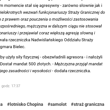
 momencie stał się agresywny - zarówno słownie jak i
elokrotnych wezwań funkcjonariuszy Straży Granicznej do
 z prawem oraz pouczenia o możliwości zastosowania
zpośredniego, mężczyzna w dalszym ciągu nie stosował
onariuszy i przejawiał coraz większą agresję słowną i
ała rzeczniczka Nadwiślańskiego Oddziału Straży
gmara Bielec.
 użyły siły fizycznej - obezwładnili agresora - i nałożyli
 Dostał mandat 500 złotych. -
Mężczyzna przyjął mandat
 jego zasadności i wysokości
- dodała rzeczniczka.
. godz. 17:37
ja
#lotnisko Chopina
#samolot
#straż graniczna