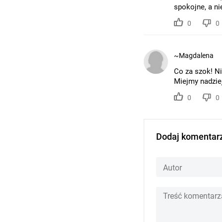
spokojne, a nie
0
0
~Magdalena
Co za szok! N
Miejmy nadzie
0
0
Dodaj komentar