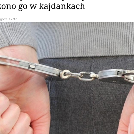
no go w kajdankach
 godz. 17.37