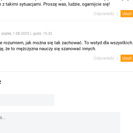
 z takimi sytuacjami. Proszę was, ludzie, ogarnijcie się!
Odpowiedz
Usuń
piątek, 1.08.2025 r., godz. 15.32
ie rozumiem, jak można się tak zachować. To wstyd dla wszystkich
ję, że to mężczyzna nauczy się szanować innych.
Odpowiedz
Usuń
z