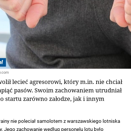
ay.com
lił lecieć agresorowi, który m.in. nie chciał
 zapiąć pasów. Swoim zachowaniem utrudniał
o startu zarówno załodze, jak i innym
rainy nie poleciał samolotem z warszawskiego lotniska
y. Jego zachowanie według personelu lotu było