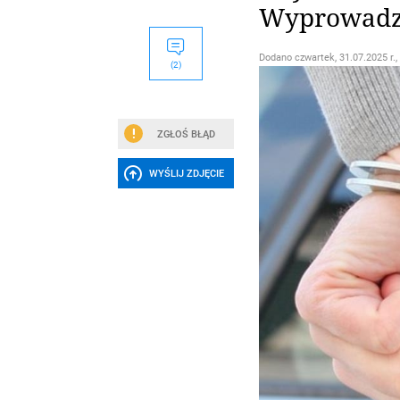
Wyprowadzo
Dodano
czwartek, 31.07.2025 r.,
(2)
ZGŁOŚ BŁĄD
WYŚLIJ ZDJĘCIE