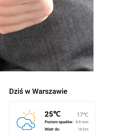
Dziś w Warszawie
25℃
17℃
Poziom opadów:
8.8 mm
Wiatr do:
16 km