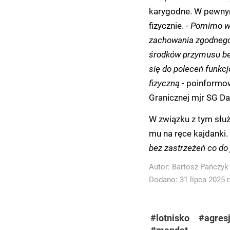
karygodne. W pewnym
fizycznie. -
Pomimo wi
zachowania zgodnego
środków przymusu be
się do poleceń funkcj
fizyczną
- poinformow
Granicznej mjr SG Da
W związku z tym służby
mu na ręce kajdanki.
bez zastrzeżeń co do
Autor:
Bartosz Pańczyk
Dodano: 31 lipca 2025 r
#lotnisko
#agres