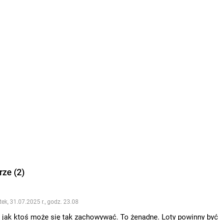
ze (2)
ek, 31.07.2025 r., godz. 23.08
 jak ktoś może się tak zachowywać. To żenadne. Loty powinny być