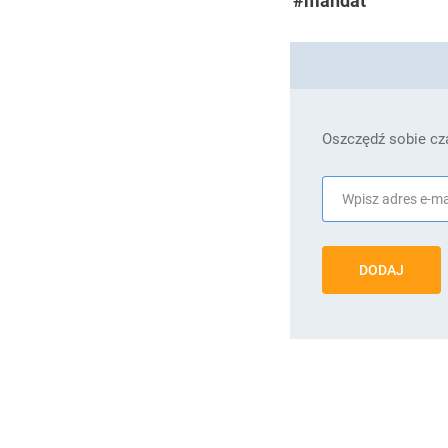
#mandat
Oszczędź sobie cza
DODAJ