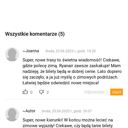
Wszystkie komentarze (5)
~Joanna
środa, 25.06.2025 r., godz. 19.20
Super, nowe trasy to świetna wiadomość! Ciekawe,
gdzie polecę zimą. Ryanair zawsze zaskakuje! Mam
nadzieję, że bilety będą w dobrej cenie. Lato dopiero
się zaczęło, a ja już myślę o zimowych podróżach.
Łatwiej będzie odwiedzić nowe miejsca!
Odpowiedz
Usuń
0
2
~Autor
środa, 25.06.2025 r., godz. 20.07
Super, nowe kierunki! W końcu można lecieć na
zimowe wyjazdy! Ciekawe, czy będą tanie bilety.