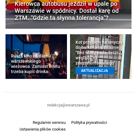
Kierowca autobusu jeździł w upale po
Warszawie w spódnicy. Dostał karę od
ZTM. "Gdzie ta słynna tolerancja"?
Kot przypięty na smyczy
do balkonu na Bródnie.
"Bez wody, pada deszcz,
Rusza kino na dachu
wygląda na
warszawskiego
zdezorientowanego"
wieżowca. Zamiast biletu
AKTUALIZACJA
trzeba kupić drinka
redakcja@ewarszawa.pl
Regulamin serwisu
Polityka prywatności
Ustawienia plików cookies