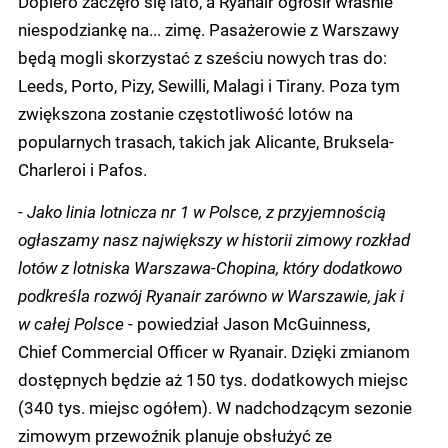
Dopiero zaczęło się lato, a Ryanair ogłosił właśnie
niespodziankę na... zimę. Pasażerowie z Warszawy
będą mogli skorzystać z sześciu nowych tras do:
Leeds, Porto, Pizy, Sewilli, Malagi i Tirany. Poza tym
zwiększona zostanie częstotliwość lotów na
popularnych trasach, takich jak Alicante, Bruksela-
Charleroi i Pafos.
-
Jako linia lotnicza nr 1 w Polsce, z przyjemnością
ogłaszamy nasz największy w historii zimowy rozkład
lotów z lotniska Warszawa-Chopina, który dodatkowo
podkreśla rozwój Ryanair zarówno w Warszawie, jak i
w całej Polsce
- powiedział Jason McGuinness,
Chief Commercial Officer w Ryanair. Dzięki zmianom
dostępnych będzie aż 150 tys. dodatkowych miejsc
(340 tys. miejsc ogółem). W nadchodzącym sezonie
zimowym przewoźnik planuje obsłużyć ze