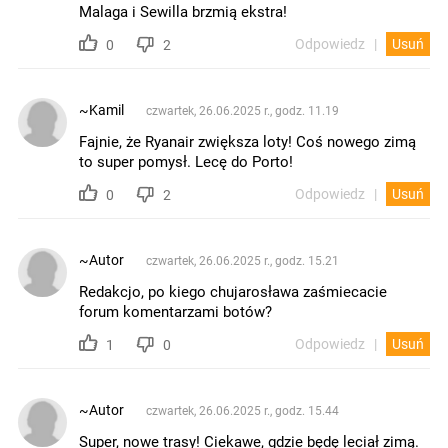
Malaga i Sewilla brzmią ekstra!
Odpowiedz
Usuń
0
2
~Kamil
czwartek, 26.06.2025 r., godz. 11.19
Fajnie, że Ryanair zwiększa loty! Coś nowego zimą
to super pomysł. Lecę do Porto!
Odpowiedz
Usuń
0
2
~Autor
czwartek, 26.06.2025 r., godz. 15.21
Redakcjo, po kiego chujarosława zaśmiecacie
forum komentarzami botów?
Odpowiedz
Usuń
1
0
~Autor
czwartek, 26.06.2025 r., godz. 15.44
Super, nowe trasy! Ciekawe, gdzie będę leciał zimą.