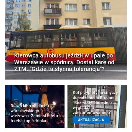
Kierowca autobusu jeździł w upale po
Warszawie w spódnicy. Dostał karę od
ZTM. "Gdzie ta słynna tolerancja"?
Kot przypięty na smyczy
do balkonu na Bródnie.
"Bez wody, pada deszcz,
Rusza kino na dachu
wygląda na
warszawskiego
zdezorientowanego"
wieżowca. Zamiast biletu
AKTUALIZACJA
trzeba kupić drinka