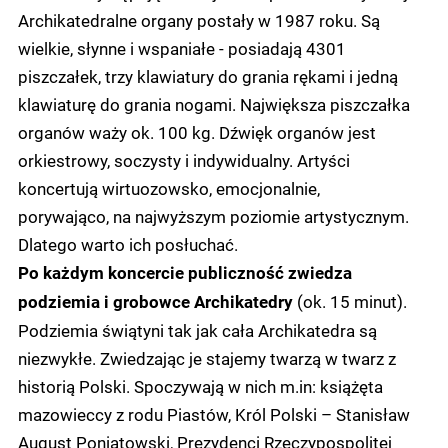
Archikatedralne organy postały w 1987 roku. Są
wielkie, słynne i wspaniałe - posiadają 4301
piszczałek, trzy klawiatury do grania rękami i jedną
klawiaturę do grania nogami. Największa piszczałka
organów waży ok. 100 kg. Dźwięk organów jest
orkiestrowy, soczysty i indywidualny. Artyści
koncertują wirtuozowsko, emocjonalnie,
porywająco, na najwyższym poziomie artystycznym.
Dlatego warto ich posłuchać.
Po każdym koncercie publiczność zwiedza
(ok. 15 minut).
podziemia i grobowce Archikatedry
Podziemia świątyni tak jak cała Archikatedra są
niezwykłe. Zwiedzając je stajemy twarzą w twarz z
historią Polski. Spoczywają w nich m.in: książęta
mazowieccy z rodu Piastów, Król Polski – Stanisław
August Poniatowski, Prezydenci Rzeczypospolitej