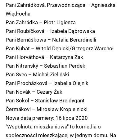
Pani Zahrádková, Przewodnicząca – Agnieszka
Więdłocha
Pan Zahrádka – Piotr Ligienza
Pani Roubíčková – Izabela Dąbrowska
Pani Bernáškowa – Natalia Berardinelli
Pan Kubát – Witold Dębicki/Grzegorz Warchoł
Pani Horváthová – Katarzyna Żak
Pan Nitranský – Sebastian Perdek
Pan Švec – Michał Zieliński
Pani Procházková – Izabella Olejnik
Pan Novák – Cezary Żak
Pan Sokol – Stanisław Brejdygant
Čermákovi – Mirosław Kropielnicki
Nowa data premiery: 16 lipca 2020
"Wspólnota mieszkaniowa" to komedia o
społeczności mieszkającej w jednym domu. Na